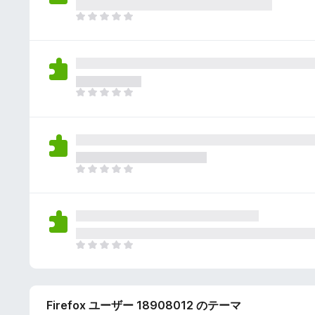
さ
ん
れ
ま
て
だ
い
評
ま
価
せ
さ
ん
れ
ま
て
だ
い
評
ま
価
せ
さ
ん
れ
ま
て
だ
い
評
ま
価
せ
さ
ん
れ
ま
て
だ
い
評
ま
価
せ
Firefox ユーザー 18908012 のテーマ
さ