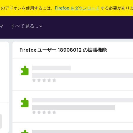
らのアドオンを使用するには、
Firefox をダウンロード
する必要があり
マ
すべて見る...
Firefox ユーザー 18908012 の拡張機能
ま
だ
評
価
さ
れ
ま
て
だ
い
評
ま
価