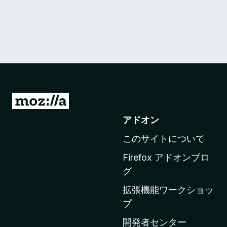
M
o
アドオン
z
このサイトについて
i
l
Firefox アドオンブロ
l
グ
a
拡張機能ワークショッ
の
プ
ホ
ー
開発者センター