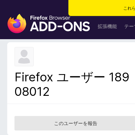
これ
F
i
拡張機能
テー
r
e
f
o
x
ブ
Firefox ユーザー 189
ラ
ウ
08012
ザ
ー
ア
ド
オ
このユーザーを報告
ン