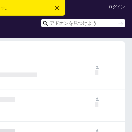
ログイン
ます。
こ
の
お
検
知
検
ら
索
索
せ
を
閉
じ
る