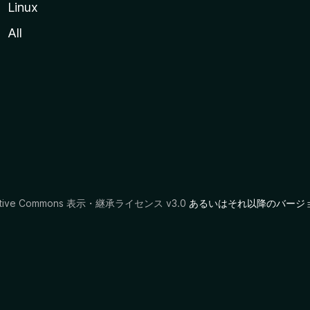
Linux
All
ative Commons 表示・継承ライセンス v3.0
あるいはそれ以降のバージ