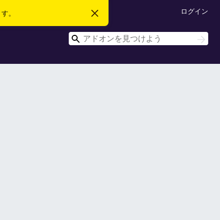
ログイン
ます。
こ
の
お
検
知
検
ら
索
索
せ
を
閉
じ
る