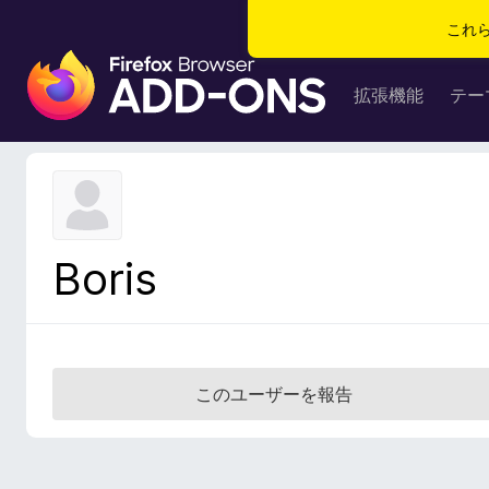
これ
F
i
拡張機能
テー
r
e
f
o
x
ブ
Boris
ラ
ウ
ザ
ー
ア
このユーザーを報告
ド
オ
ン