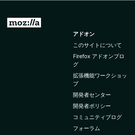
M
o
アドオン
z
このサイトについて
i
l
Firefox アドオンブロ
l
グ
a
拡張機能ワークショッ
の
プ
ホ
ー
開発者センター
ム
開発者ポリシー
ペ
コミュニティブログ
ー
ジ
フォーラム