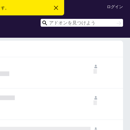
ログイン
ます。
こ
の
お
検
知
検
ら
索
索
せ
を
閉
じ
る