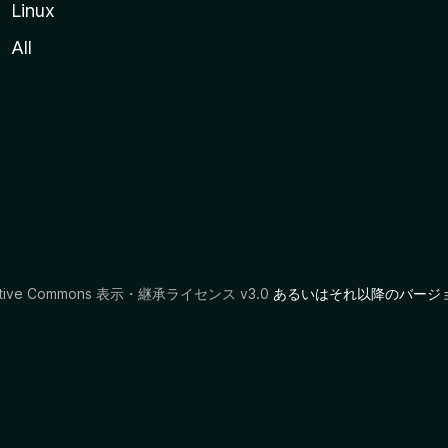
Linux
All
ative Commons 表示・継承ライセンス v3.0
あるいはそれ以降のバージ