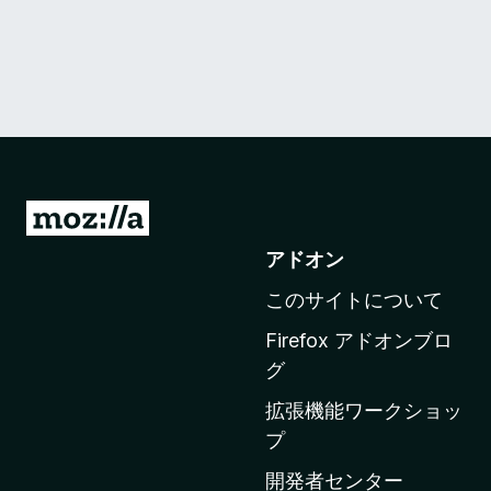
M
o
アドオン
z
このサイトについて
i
l
Firefox アドオンブロ
l
グ
a
拡張機能ワークショッ
の
プ
ホ
ー
開発者センター