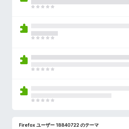
さ
ん
れ
ま
て
だ
い
評
ま
価
せ
さ
ん
れ
ま
て
だ
い
評
ま
価
せ
さ
ん
れ
ま
て
だ
い
評
ま
価
せ
さ
ん
れ
ま
て
だ
い
評
ま
価
せ
Firefox ユーザー 18840722 のテーマ
さ