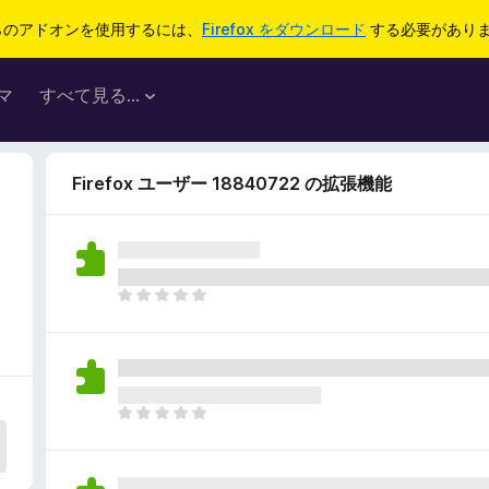
らのアドオンを使用するには、
Firefox をダウンロード
する必要があり
マ
すべて見る...
Firefox ユーザー 18840722 の拡張機能
ま
だ
評
価
さ
れ
ま
て
だ
い
評
ま
価