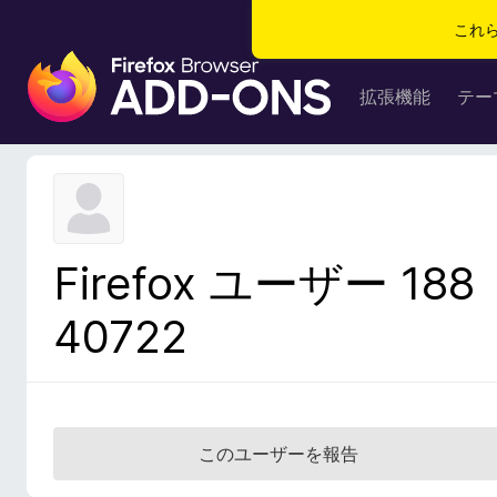
これ
F
i
拡張機能
テー
r
e
f
o
x
ブ
Firefox ユーザー 188
ラ
ウ
40722
ザ
ー
ア
ド
オ
このユーザーを報告
ン