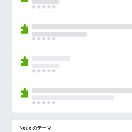
さ
ん
れ
ま
て
だ
い
評
ま
価
せ
さ
ん
れ
ま
て
だ
い
評
ま
価
せ
さ
ん
れ
ま
て
だ
い
評
ま
価
せ
さ
ん
れ
ま
て
だ
い
評
ま
価
せ
Neux のテーマ
さ