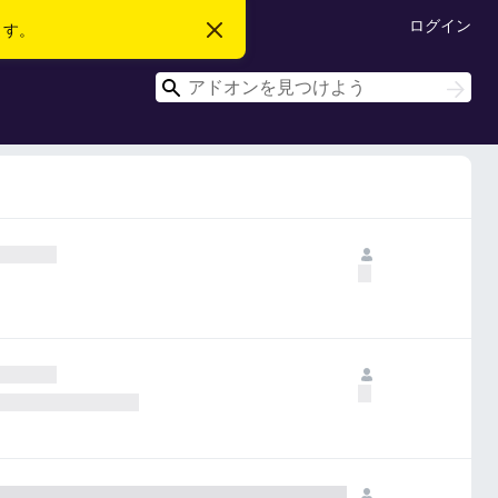
ログイン
ます。
こ
の
お
検
知
検
ら
索
索
せ
を
閉
じ
る