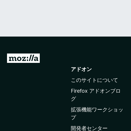
M
o
アドオン
z
このサイトについて
i
l
Firefox アドオンブロ
l
グ
a
拡張機能ワークショッ
の
プ
ホ
ー
開発者センター