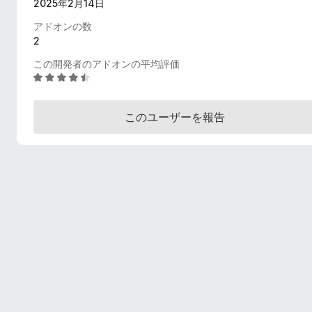
2025年2月14日
アドオンの数
2
この開発者のアドオンの平均評価
5
段
階
このユーザーを報告
中
4
.
5
の
評
価