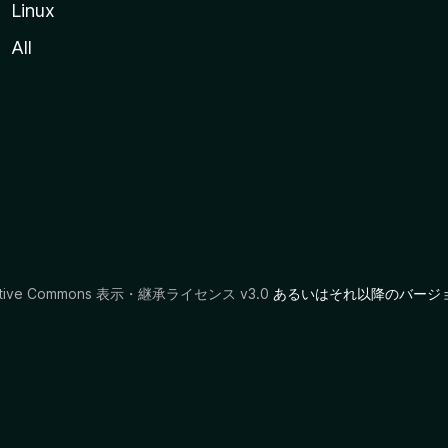
Linux
All
ative Commons 表示・継承ライセンス v3.0
あるいはそれ以降のバージ