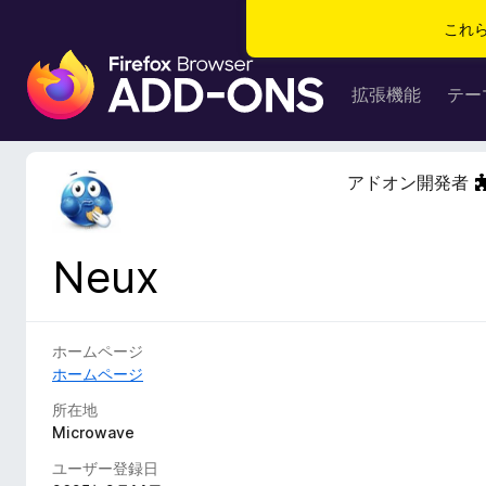
これ
F
i
拡張機能
テー
r
e
f
アドオン開発者
o
x
ブ
Neux
ラ
ウ
ザ
ー
ホームページ
ア
ホームページ
ド
所在地
オ
Microwave
ン
ユーザー登録日