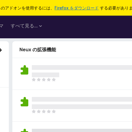
らのアドオンを使用するには、
Firefox をダウンロード
する必要があり
マ
すべて見る...
Neux の拡張機能
ま
だ
評
価
さ
れ
ま
て
だ
い
評
ま
価