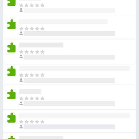
ま
だ
評
価
ま
さ
だ
れ
評
て
価
い
ま
さ
ま
だ
れ
せ
評
て
ん
価
い
ま
さ
ま
だ
れ
せ
評
て
ん
価
い
ま
さ
ま
だ
れ
せ
評
て
ん
価
い
ま
さ
ま
だ
れ
せ
評
て