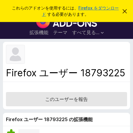
検
ログイン
これらのアドオンを使用するには、
Firefox をダウンロー
こ
索
ド
する必要があります。
の
F
お
i
知
ら
r
拡張機能
テーマ
すべて見る...
せ
e
を
閉
f
じ
o
る
x
ブ
Firefox ユーザー 18793225
ラ
ウ
ザ
ー
このユーザーを報告
ア
ド
オ
Firefox ユーザー 18793225 の拡張機能
ン