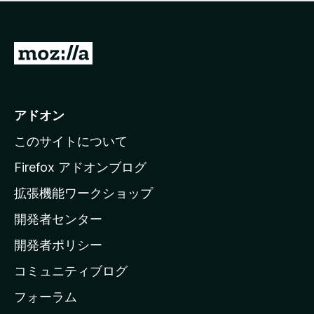
価
せ
さ
ん
れ
て
M
い
o
ま
z
せ
ん
i
アドオン
l
このサイトについて
l
a
Firefox アドオンブログ
の
拡張機能ワークショップ
ホ
開発者センター
ー
ム
開発者ポリシー
ペ
コミュニティブログ
ー
ジ
フォーラム