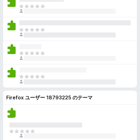
ん
価
い
ま
さ
ま
だ
れ
せ
評
て
ん
価
い
ま
さ
ま
だ
れ
せ
評
て
ん
価
い
ま
さ
ま
だ
れ
せ
評
て
ん
価
い
ま
さ
ま
だ
れ
せ
評
て
ん
Firefox ユーザー 18793225 のテーマ
価
い
さ
ま
れ
せ
て
ん
い
ま
ま
せ
だ