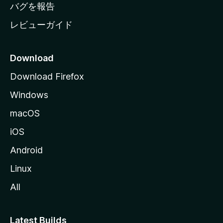
へ
バグを報告
レビューガイド
Download
Download Firefox
Windows
macOS
iOS
Android
Linux
All
Latest Builds