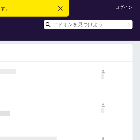
ログイン
ます。
こ
の
お
検
知
検
ら
索
索
せ
を
閉
じ
る