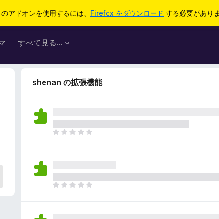
らのアドオンを使用するには、
Firefox をダウンロード
する必要があり
マ
すべて見る...
shenan の拡張機能
ま
だ
評
価
さ
れ
ま
て
だ
い
評
ま
価