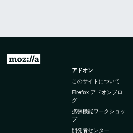
M
o
アドオン
z
このサイトについて
i
l
Firefox アドオンブロ
l
グ
a
拡張機能ワークショッ
の
プ
ホ
ー
開発者センター