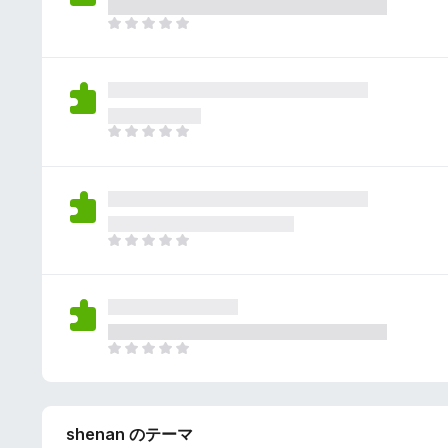
さ
ん
れ
ま
て
だ
い
評
ま
価
せ
さ
ん
れ
ま
て
だ
い
評
ま
価
せ
さ
ん
れ
ま
て
だ
い
評
ま
価
せ
さ
ん
れ
ま
て
だ
い
評
ま
価
せ
shenan のテーマ
さ