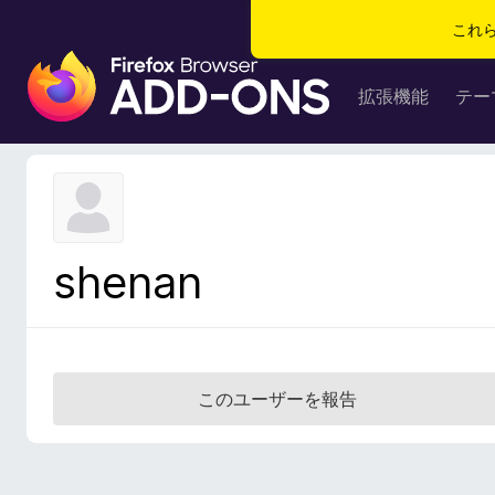
これ
F
i
拡張機能
テー
r
e
f
o
x
ブ
shenan
ラ
ウ
ザ
ー
ア
このユーザーを報告
ド
オ
ン