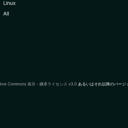
Linux
All
ative Commons 表示・継承ライセンス v3.0
あるいはそれ以降のバージ