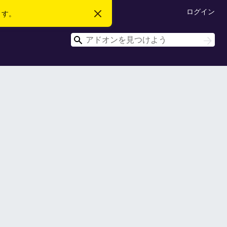
ログイン
ます。
こ
の
お
検
知
検
ら
索
索
せ
を
閉
じ
る