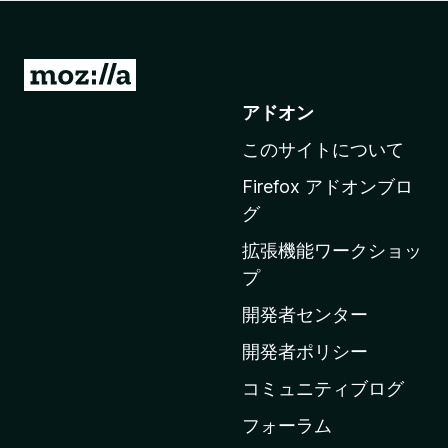
M
o
アドオン
z
このサイトについて
i
l
Firefox アドオンブロ
l
グ
a
拡張機能ワークショッ
の
プ
ホ
ー
開発者センター
ム
開発者ポリシー
ペ
コミュニティブログ
ー
ジ
フォーラム