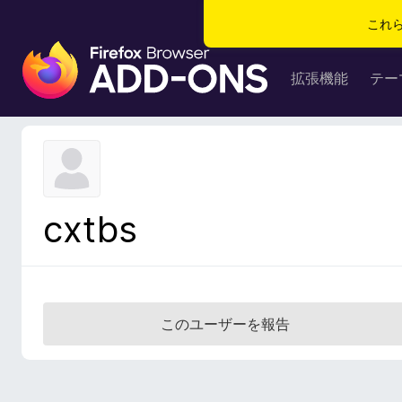
これ
F
i
拡張機能
テー
r
e
f
o
x
ブ
cxtbs
ラ
ウ
ザ
ー
ア
このユーザーを報告
ド
オ
ン