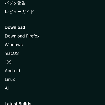
へ
バグを報告
レビューガイド
Download
Download Firefox
Windows
macOS
iOS
Android
Linux
All
Latest Builds