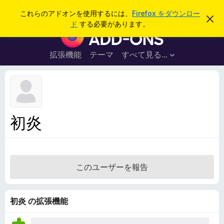
検
ログイン
これらのアドオンを使用するには、
Firefox をダウンロー
こ
索
ド
する必要があります。
の
F
お
i
知
ら
r
拡張機能
テーマ
すべて見る...
せ
e
を
閉
f
じ
o
る
x
ブ
初炎
ラ
ウ
ザ
ー
このユーザーを報告
ア
ド
オ
初炎 の拡張機能
ン