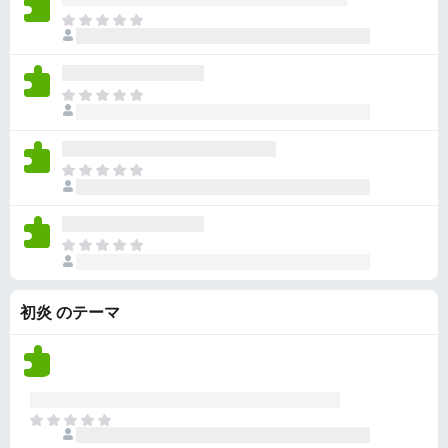
ん
価
い
ま
さ
ま
だ
れ
せ
評
て
ん
価
い
ま
さ
ま
だ
れ
せ
評
て
ん
価
い
ま
さ
ま
だ
れ
せ
評
て
ん
価
い
ま
さ
ま
だ
れ
せ
評
て
ん
初炎 のテーマ
価
い
さ
ま
れ
せ
て
ん
い
ま
ま
せ
だ