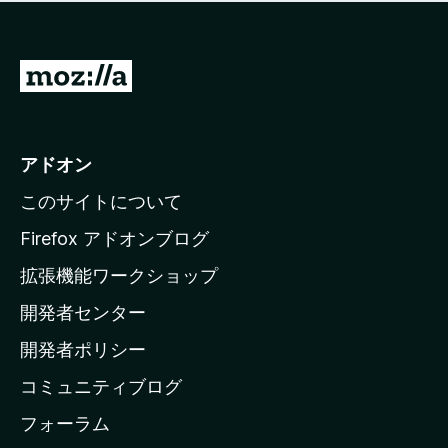
価
せ
さ
ん
れ
て
M
い
o
ま
z
せ
ん
i
アドオン
l
このサイトについて
l
a
Firefox アドオンブログ
の
拡張機能ワークショップ
ホ
開発者センター
ー
ム
開発者ポリシー
ペ
コミュニティブログ
ー
ジ
フォーラム