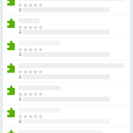
ま
だ
評
価
ま
さ
だ
れ
評
て
価
い
ま
さ
ま
だ
れ
せ
評
て
ん
価
い
ま
さ
ま
だ
れ
せ
評
て
ん
価
い
ま
さ
ま
だ
れ
せ
評
て
ん
価
い
ま
さ
ま
だ
れ
せ
評
て