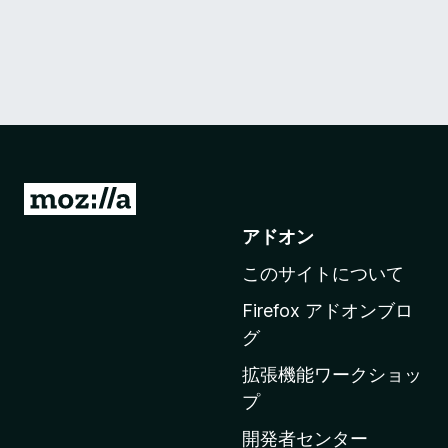
M
o
アドオン
z
このサイトについて
i
l
Firefox アドオンブロ
l
グ
a
拡張機能ワークショッ
の
プ
ホ
ー
開発者センター