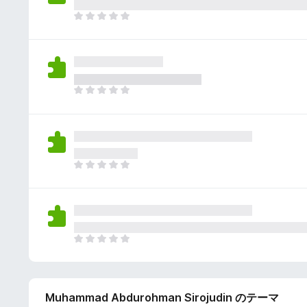
さ
ん
れ
ま
て
だ
い
評
ま
価
せ
さ
ん
れ
ま
て
だ
い
評
ま
価
せ
さ
ん
れ
ま
て
だ
い
評
ま
価
せ
さ
ん
れ
ま
て
だ
い
評
ま
価
せ
Muhammad Abdurohman Sirojudin のテーマ
さ