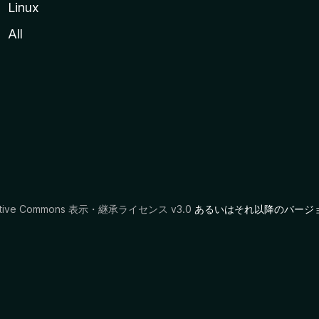
Linux
All
ative Commons 表示・継承ライセンス v3.0
あるいはそれ以降のバージ