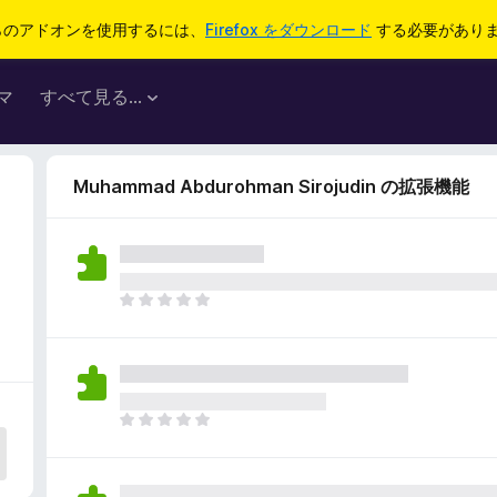
らのアドオンを使用するには、
Firefox をダウンロード
する必要があり
マ
すべて見る...
Muhammad Abdurohman Sirojudin の拡張機能
ま
だ
評
価
さ
れ
ま
て
だ
い
評
ま
価