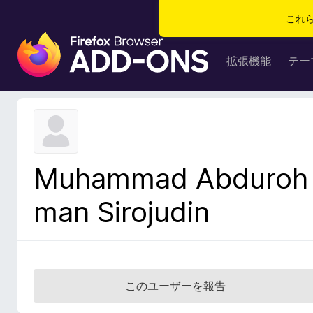
これ
F
i
拡張機能
テー
r
e
f
o
x
ブ
Muhammad Abduroh
ラ
ウ
man Sirojudin
ザ
ー
ア
ド
オ
このユーザーを報告
ン