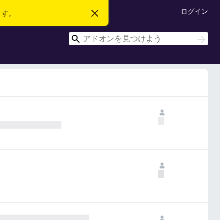
ログイン
ます。
こ
の
お
検
知
検
ら
索
索
せ
を
閉
じ
る