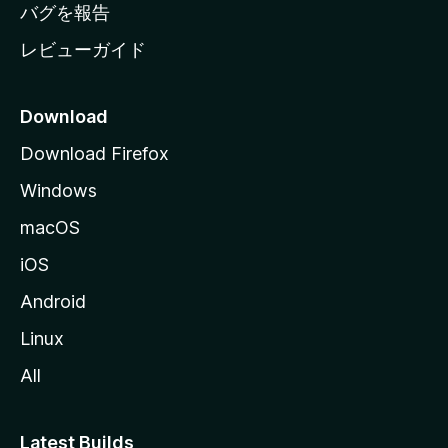
へ
バグを報告
レビューガイド
Download
Download Firefox
Windows
macOS
iOS
Android
Linux
All
Latest Builds