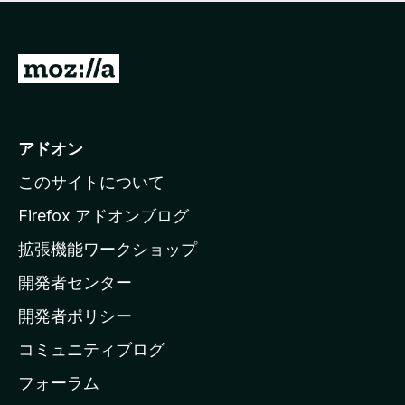
価
せ
さ
ん
れ
て
M
い
o
ま
z
せ
ん
i
アドオン
l
このサイトについて
l
a
Firefox アドオンブログ
の
拡張機能ワークショップ
ホ
開発者センター
ー
ム
開発者ポリシー
ペ
コミュニティブログ
ー
ジ
フォーラム