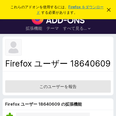
検
ログイン
これらのアドオンを使用するには、
Firefox をダウンロー
こ
索
ド
する必要があります。
の
F
お
i
知
ら
r
拡張機能
テーマ
すべて見る...
せ
e
を
閉
f
じ
o
る
x
ブ
Firefox ユーザー 18640609
ラ
ウ
ザ
ー
このユーザーを報告
ア
ド
オ
Firefox ユーザー 18640609 の拡張機能
ン