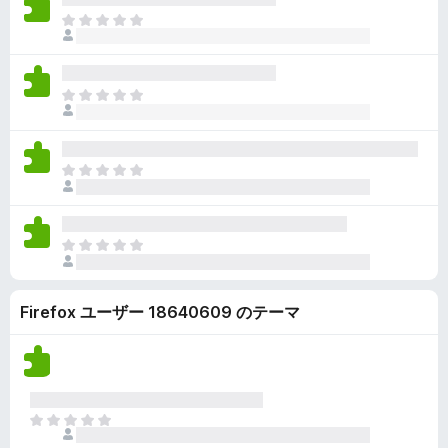
ん
価
い
ま
さ
ま
だ
れ
せ
評
て
ん
価
い
ま
さ
ま
だ
れ
せ
評
て
ん
価
い
ま
さ
ま
だ
れ
せ
評
て
ん
価
い
ま
さ
ま
だ
れ
せ
評
て
ん
Firefox ユーザー 18640609 のテーマ
価
い
さ
ま
れ
せ
て
ん
い
ま
ま
せ
だ