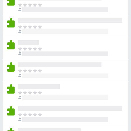
ま
だ
評
価
ま
さ
だ
れ
評
て
価
い
ま
さ
ま
だ
れ
せ
評
て
ん
価
い
ま
さ
ま
だ
れ
せ
評
て
ん
価
い
ま
さ
ま
だ
れ
せ
評
て
ん
価
い
ま
さ
ま
だ
れ
せ
評
て