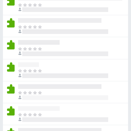
ま
だ
評
価
ま
さ
だ
れ
評
て
価
い
ま
さ
ま
だ
れ
せ
評
て
ん
価
い
ま
さ
ま
だ
れ
せ
評
て
ん
価
い
ま
さ
ま
だ
れ
せ
評
て
ん
価
い
ま
さ
ま
だ
れ
せ
評
て