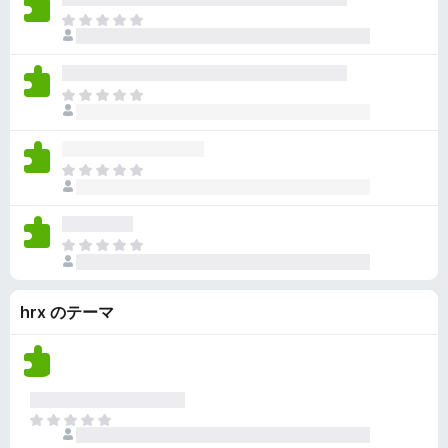
ん
価
い
ま
さ
ま
だ
れ
せ
評
て
ん
価
い
ま
さ
ま
だ
れ
せ
評
て
ん
価
い
ま
さ
ま
だ
れ
せ
評
て
ん
価
い
ま
さ
ま
だ
れ
せ
評
て
ん
hrx のテーマ
価
い
さ
ま
れ
せ
て
ん
い
ま
ま
せ
だ