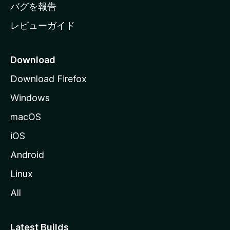
へ
バグを報告
レビューガイド
Download
Download Firefox
Windows
macOS
iOS
Android
Linux
All
Latest Builds