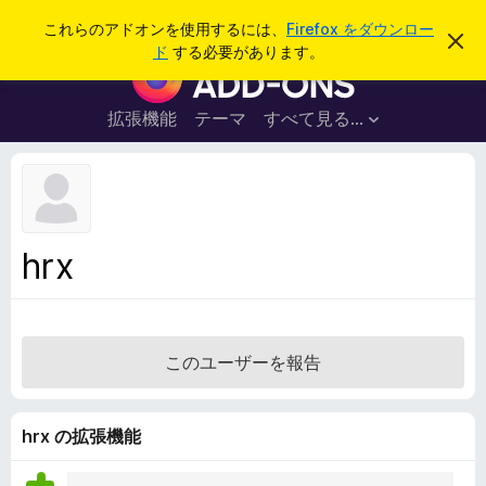
検
ログイン
これらのアドオンを使用するには、
Firefox をダウンロー
こ
索
ド
する必要があります。
の
F
お
i
知
ら
r
拡張機能
テーマ
すべて見る...
せ
e
を
閉
f
じ
o
る
x
ブ
hrx
ラ
ウ
ザ
ー
このユーザーを報告
ア
ド
オ
hrx の拡張機能
ン