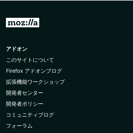
価
せ
さ
ん
れ
て
M
い
o
ま
z
せ
ん
i
アドオン
l
このサイトについて
l
a
Firefox アドオンブログ
の
拡張機能ワークショップ
ホ
開発者センター
ー
ム
開発者ポリシー
ペ
コミュニティブログ
ー
ジ
フォーラム