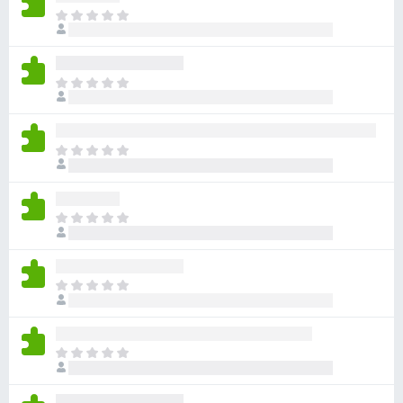
ま
だ
評
価
ま
さ
だ
れ
評
て
価
い
ま
さ
ま
だ
れ
せ
評
て
ん
価
い
ま
さ
ま
だ
れ
せ
評
て
ん
価
い
ま
さ
ま
だ
れ
せ
評
て
ん
価
い
ま
さ
ま
だ
れ
せ
評
て