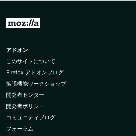
価
せ
さ
ん
れ
て
M
い
o
ま
z
せ
ん
i
アドオン
l
このサイトについて
l
a
Firefox アドオンブログ
の
拡張機能ワークショップ
ホ
開発者センター
ー
ム
開発者ポリシー
ペ
コミュニティブログ
ー
ジ
フォーラム