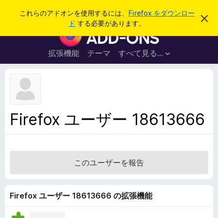
検
ログイン
これらのアドオンを使用するには、
Firefox をダウンロー
こ
索
ド
する必要があります。
の
F
お
i
知
ら
r
拡張機能
テーマ
すべて見る...
せ
e
を
閉
f
じ
o
る
x
ブ
Firefox ユーザー 18613666
ラ
ウ
ザ
ー
このユーザーを報告
ア
ド
オ
Firefox ユーザー 18613666 の拡張機能
ン