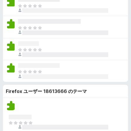
ん
価
い
ま
さ
ま
だ
れ
せ
評
て
ん
価
い
ま
さ
ま
だ
れ
せ
評
て
ん
価
い
ま
さ
ま
だ
れ
せ
評
て
ん
価
い
ま
さ
ま
だ
れ
せ
評
て
ん
Firefox ユーザー 18613666 のテーマ
価
い
さ
ま
れ
せ
て
ん
い
ま
ま
せ
だ