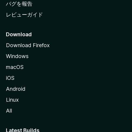
へ
バグを報告
レビューガイド
Download
Download Firefox
Windows
macOS
iOS
Android
Linux
All
Latest Builds