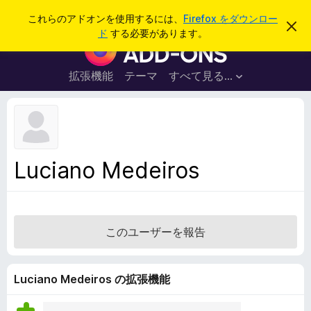
検
ログイン
これらのアドオンを使用するには、
Firefox をダウンロー
こ
索
ド
する必要があります。
の
F
お
i
知
ら
r
拡張機能
テーマ
すべて見る...
せ
e
を
閉
f
じ
o
る
x
ブ
Luciano Medeiros
ラ
ウ
ザ
ー
このユーザーを報告
ア
ド
オ
Luciano Medeiros の拡張機能
ン