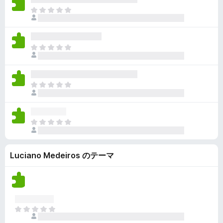
ん
価
い
ま
さ
ま
だ
れ
せ
評
て
ん
価
い
ま
さ
ま
だ
れ
せ
評
て
ん
価
い
ま
さ
ま
だ
れ
せ
評
て
ん
価
い
ま
さ
ま
だ
れ
せ
評
て
ん
Luciano Medeiros のテーマ
価
い
さ
ま
れ
せ
て
ん
い
ま
ま
せ
だ