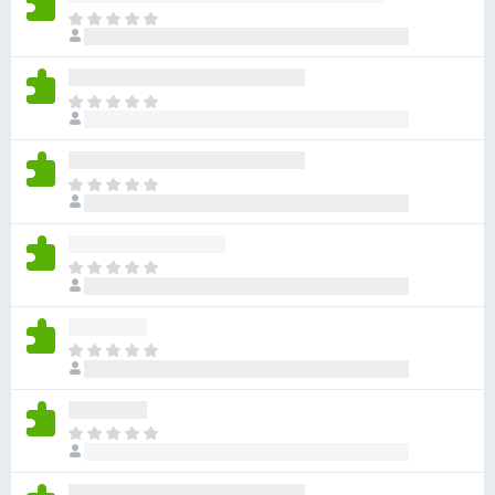
ま
だ
評
価
ま
さ
だ
れ
評
て
価
い
ま
さ
ま
だ
れ
せ
評
て
ん
価
い
ま
さ
ま
だ
れ
せ
評
て
ん
価
い
ま
さ
ま
だ
れ
せ
評
て
ん
価
い
ま
さ
ま
だ
れ
せ
評
て