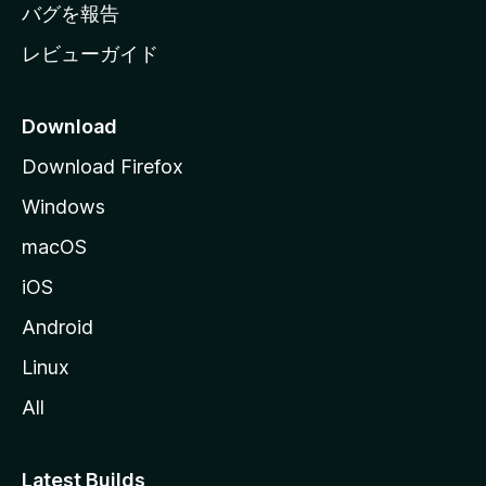
へ
バグを報告
レビューガイド
Download
Download Firefox
Windows
macOS
iOS
Android
Linux
All
Latest Builds