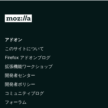
価
せ
さ
ん
れ
て
M
い
o
ま
z
せ
ん
i
アドオン
l
このサイトについて
l
a
Firefox アドオンブログ
の
拡張機能ワークショップ
ホ
開発者センター
ー
ム
開発者ポリシー
ペ
コミュニティブログ
ー
ジ
フォーラム