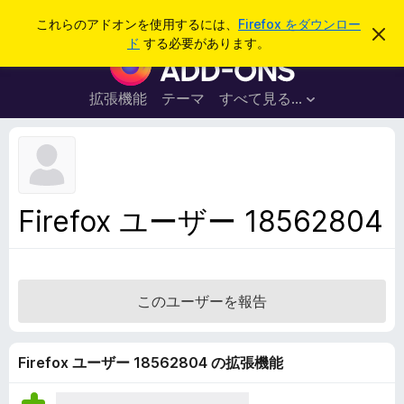
検
ログイン
これらのアドオンを使用するには、
Firefox をダウンロー
こ
索
ド
する必要があります。
の
F
お
i
知
ら
r
拡張機能
テーマ
すべて見る...
せ
e
を
閉
f
じ
o
る
x
ブ
Firefox ユーザー 18562804
ラ
ウ
ザ
ー
このユーザーを報告
ア
ド
オ
Firefox ユーザー 18562804 の拡張機能
ン