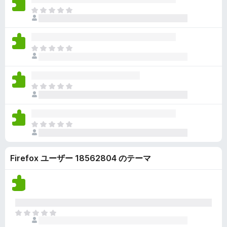
ん
価
い
ま
さ
ま
だ
れ
せ
評
て
ん
価
い
ま
さ
ま
だ
れ
せ
評
て
ん
価
い
ま
さ
ま
だ
れ
せ
評
て
ん
価
い
ま
さ
ま
だ
れ
せ
評
て
ん
Firefox ユーザー 18562804 のテーマ
価
い
さ
ま
れ
せ
て
ん
い
ま
ま
せ
だ