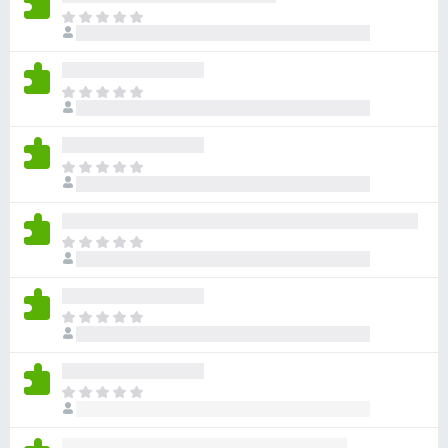
ま
だ
評
価
ま
さ
だ
れ
評
て
価
い
ま
さ
ま
だ
れ
せ
評
て
ん
価
い
ま
さ
ま
だ
れ
せ
評
て
ん
価
い
ま
さ
ま
だ
れ
せ
評
て
ん
価
い
ま
さ
ま
だ
れ
せ
評
て