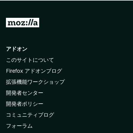
価
せ
さ
ん
れ
て
M
い
o
ま
z
せ
ん
i
アドオン
l
このサイトについて
l
a
Firefox アドオンブログ
の
拡張機能ワークショップ
ホ
開発者センター
ー
ム
開発者ポリシー
ペ
コミュニティブログ
ー
ジ
フォーラム