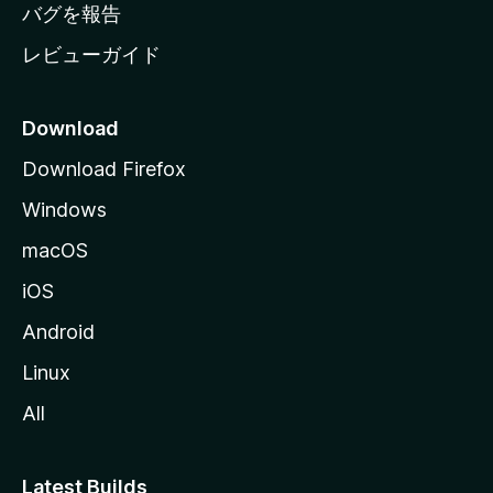
へ
バグを報告
レビューガイド
Download
Download Firefox
Windows
macOS
iOS
Android
Linux
All
Latest Builds