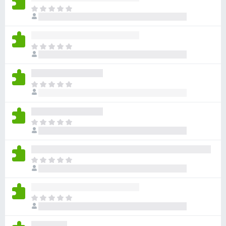
ま
だ
評
価
ま
さ
だ
れ
評
て
価
い
ま
さ
ま
だ
れ
せ
評
て
ん
価
い
ま
さ
ま
だ
れ
せ
評
て
ん
価
い
ま
さ
ま
だ
れ
せ
評
て
ん
価
い
ま
さ
ま
だ
れ
せ
評
て