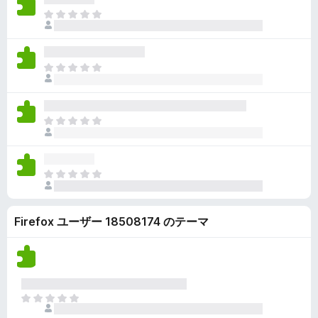
ん
価
い
ま
さ
ま
だ
れ
せ
評
て
ん
価
い
ま
さ
ま
だ
れ
せ
評
て
ん
価
い
ま
さ
ま
だ
れ
せ
評
て
ん
価
い
ま
さ
ま
だ
れ
せ
評
て
ん
Firefox ユーザー 18508174 のテーマ
価
い
さ
ま
れ
せ
て
ん
い
ま
ま
せ
だ