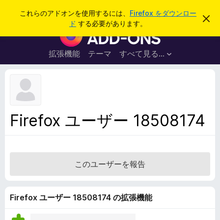
検
ログイン
これらのアドオンを使用するには、
Firefox をダウンロー
こ
索
ド
する必要があります。
の
F
お
i
知
ら
r
拡張機能
テーマ
すべて見る...
せ
e
を
閉
f
じ
o
る
x
ブ
Firefox ユーザー 18508174
ラ
ウ
ザ
ー
このユーザーを報告
ア
ド
オ
Firefox ユーザー 18508174 の拡張機能
ン