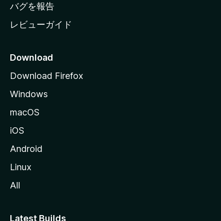
へ
バグを報告
レビューガイド
Download
Download Firefox
Windows
macOS
iOS
Android
Linux
All
Latest Builds