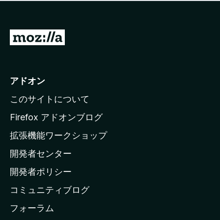
価
せ
さ
ん
れ
て
M
い
o
ま
z
せ
ん
i
アドオン
l
このサイトについて
l
a
Firefox アドオンブログ
の
拡張機能ワークショップ
ホ
開発者センター
ー
ム
開発者ポリシー
ペ
コミュニティブログ
ー
ジ
フォーラム