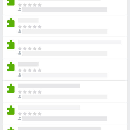
ま
だ
評
価
ま
さ
だ
れ
評
て
価
い
ま
さ
ま
だ
れ
せ
評
て
ん
価
い
ま
さ
ま
だ
れ
せ
評
て
ん
価
い
ま
さ
ま
だ
れ
せ
評
て
ん
価
い
ま
さ
ま
だ
れ
せ
評
て