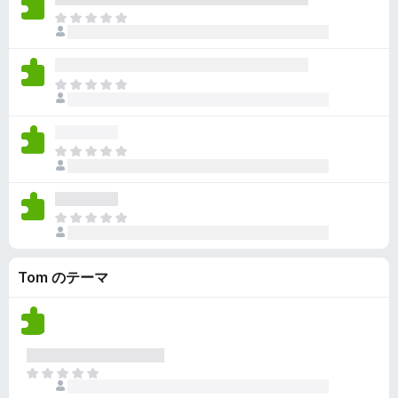
ん
価
い
ま
さ
ま
だ
れ
せ
評
て
ん
価
い
ま
さ
ま
だ
れ
せ
評
て
ん
価
い
ま
さ
ま
だ
れ
せ
評
て
ん
価
い
ま
さ
ま
だ
れ
せ
評
て
ん
Tom のテーマ
価
い
さ
ま
れ
せ
て
ん
い
ま
ま
せ
だ