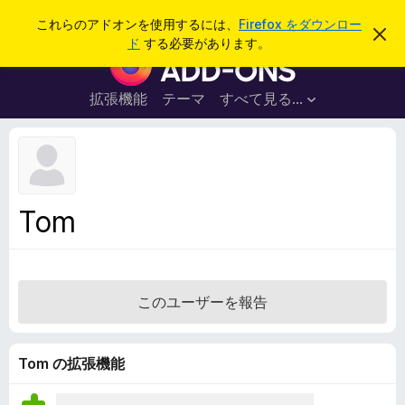
検
ログイン
これらのアドオンを使用するには、
Firefox をダウンロー
こ
索
ド
する必要があります。
の
F
お
i
知
ら
r
拡張機能
テーマ
すべて見る...
せ
e
を
閉
f
じ
o
る
x
ブ
Tom
ラ
ウ
ザ
ー
このユーザーを報告
ア
ド
オ
Tom の拡張機能
ン