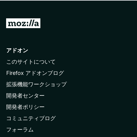
価
せ
さ
ん
れ
て
M
い
o
ま
z
せ
ん
i
アドオン
l
このサイトについて
l
a
Firefox アドオンブログ
の
拡張機能ワークショップ
ホ
開発者センター
ー
ム
開発者ポリシー
ペ
コミュニティブログ
ー
ジ
フォーラム