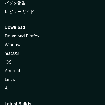
へ
バグを報告
レビューガイド
Download
Download Firefox
Windows
macOS
iOS
Android
Linux
All
Latest Builds