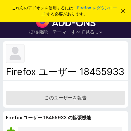
検
ログイン
これらのアドオンを使用するには、
Firefox をダウンロー
こ
索
ド
する必要があります。
の
F
お
i
知
ら
r
拡張機能
テーマ
すべて見る...
せ
e
を
閉
f
じ
o
る
x
ブ
Firefox ユーザー 18455933
ラ
ウ
ザ
ー
このユーザーを報告
ア
ド
オ
Firefox ユーザー 18455933 の拡張機能
ン