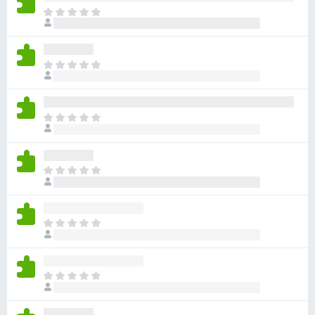
ま
だ
評
価
ま
さ
だ
れ
評
て
価
い
ま
さ
ま
だ
れ
せ
評
て
ん
価
い
ま
さ
ま
だ
れ
せ
評
て
ん
価
い
ま
さ
ま
だ
れ
せ
評
て
ん
価
い
ま
さ
ま
だ
れ
せ
評
て