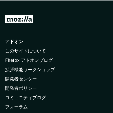
価
せ
さ
ん
れ
て
M
い
o
ま
z
せ
ん
i
アドオン
l
このサイトについて
l
a
Firefox アドオンブログ
の
拡張機能ワークショップ
ホ
開発者センター
ー
ム
開発者ポリシー
ペ
コミュニティブログ
ー
ジ
フォーラム