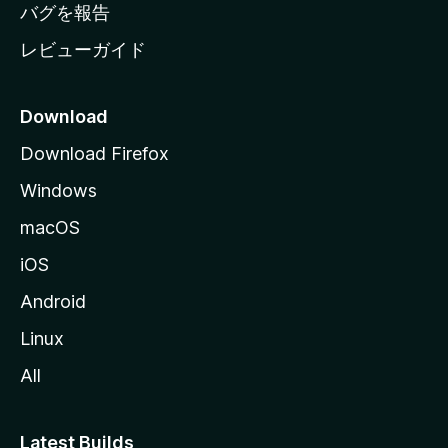
へ
バグを報告
レビューガイド
Download
Download Firefox
Windows
macOS
iOS
Android
Linux
All
Latest Builds