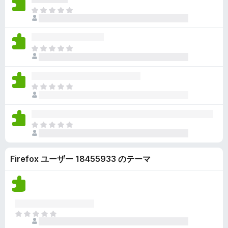
ん
価
い
ま
さ
ま
だ
れ
せ
評
て
ん
価
い
ま
さ
ま
だ
れ
せ
評
て
ん
価
い
ま
さ
ま
だ
れ
せ
評
て
ん
価
い
ま
さ
ま
だ
れ
せ
評
て
ん
Firefox ユーザー 18455933 のテーマ
価
い
さ
ま
れ
せ
て
ん
い
ま
ま
せ
だ