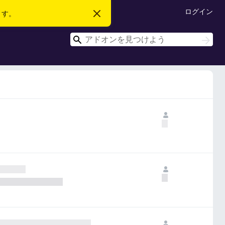
ログイン
ます。
こ
の
お
検
知
検
ら
索
索
せ
を
閉
じ
る