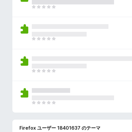
さ
ん
れ
ま
て
だ
い
評
ま
価
せ
さ
ん
れ
ま
て
だ
い
評
ま
価
せ
さ
ん
れ
ま
て
だ
い
評
ま
価
せ
さ
ん
れ
ま
て
だ
い
評
ま
価
せ
Firefox ユーザー 18401637 のテーマ
さ