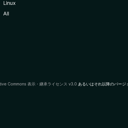
Linux
All
ative Commons 表示・継承ライセンス v3.0
あるいはそれ以降のバージ