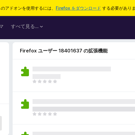
らのアドオンを使用するには、
Firefox をダウンロード
する必要があり
マ
すべて見る...
Firefox ユーザー 18401637 の拡張機能
ま
だ
評
価
さ
れ
ま
て
だ
い
評
ま
価