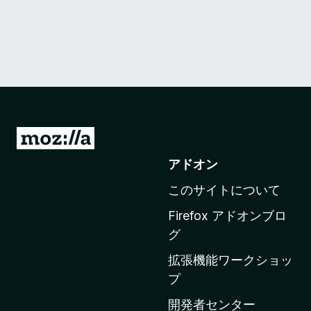
M
o
アドオン
z
このサイトについて
i
l
Firefox アドオンブロ
l
グ
a
拡張機能ワークショッ
の
プ
ホ
ー
開発者センター