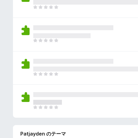
さ
ん
れ
ま
て
だ
い
評
ま
価
せ
さ
ん
れ
ま
て
だ
い
評
ま
価
せ
さ
ん
れ
ま
て
だ
い
評
ま
価
せ
さ
ん
れ
ま
て
だ
い
評
ま
価
せ
Patjayden のテーマ
さ