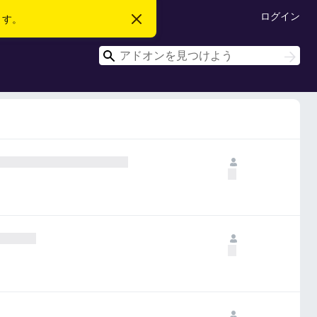
ログイン
ます。
こ
の
お
検
知
検
ら
索
索
せ
を
閉
じ
る