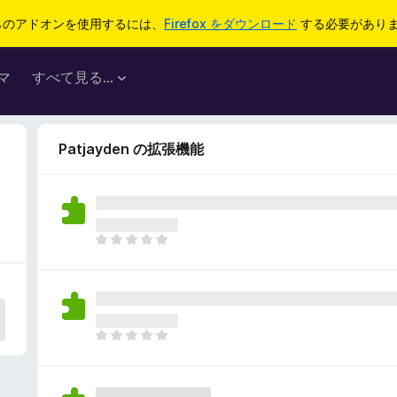
らのアドオンを使用するには、
Firefox をダウンロード
する必要があり
マ
すべて見る...
Patjayden の拡張機能
ま
だ
評
価
さ
れ
ま
て
だ
い
評
ま
価