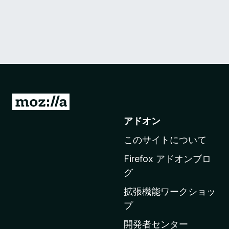
M
o
アドオン
z
このサイトについて
i
l
Firefox アドオンブロ
l
グ
a
拡張機能ワークショッ
の
プ
ホ
ー
開発者センター