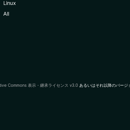
Linux
All
ative Commons 表示・継承ライセンス v3.0
あるいはそれ以降のバージ