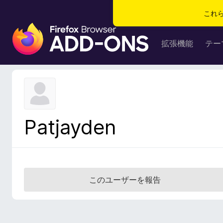
これ
F
i
拡張機能
テー
r
e
f
o
x
ブ
Patjayden
ラ
ウ
ザ
ー
ア
このユーザーを報告
ド
オ
ン