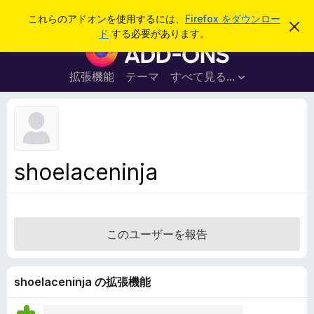
検
ログイン
これらのアドオンを使用するには、
Firefox をダウンロー
こ
索
ド
する必要があります。
の
F
お
i
知
ら
r
拡張機能
テーマ
すべて見る...
せ
e
を
閉
f
じ
o
る
x
ブ
shoelaceninja
ラ
ウ
ザ
ー
このユーザーを報告
ア
ド
オ
shoelaceninja の拡張機能
ン