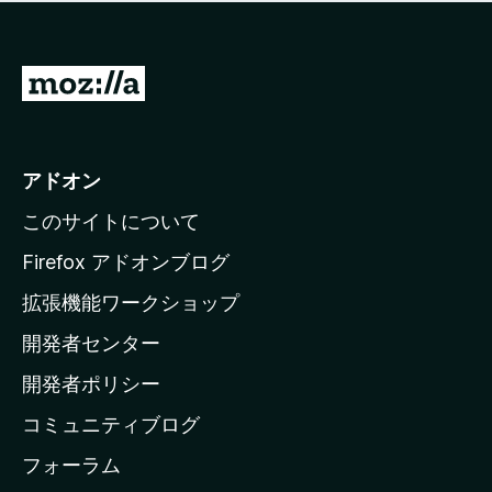
価
せ
さ
ん
れ
て
M
い
o
ま
z
せ
ん
i
アドオン
l
このサイトについて
l
a
Firefox アドオンブログ
の
拡張機能ワークショップ
ホ
開発者センター
ー
ム
開発者ポリシー
ペ
コミュニティブログ
ー
ジ
フォーラム