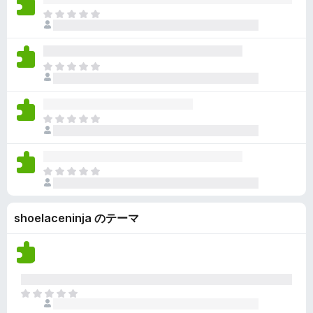
ん
価
い
ま
さ
ま
だ
れ
せ
評
て
ん
価
い
ま
さ
ま
だ
れ
せ
評
て
ん
価
い
ま
さ
ま
だ
れ
せ
評
て
ん
価
い
ま
さ
ま
だ
れ
せ
評
て
ん
shoelaceninja のテーマ
価
い
さ
ま
れ
せ
て
ん
い
ま
ま
せ
だ