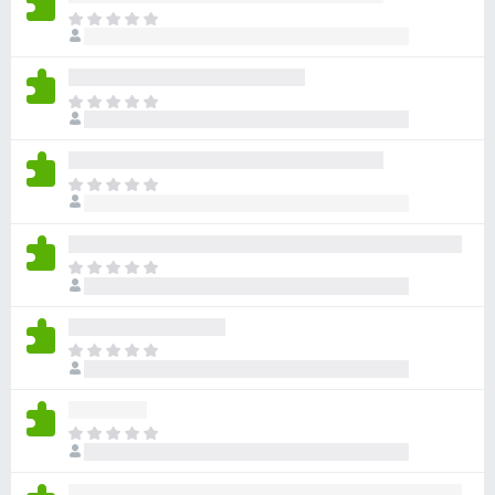
ま
だ
評
価
ま
さ
だ
れ
評
て
価
い
ま
さ
ま
だ
れ
せ
評
て
ん
価
い
ま
さ
ま
だ
れ
せ
評
て
ん
価
い
ま
さ
ま
だ
れ
せ
評
て
ん
価
い
ま
さ
ま
だ
れ
せ
評
て