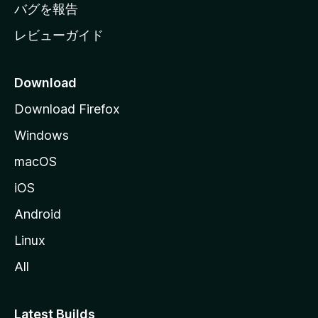
へ
バグを報告
レビューガイド
Download
Download Firefox
Windows
macOS
iOS
Android
Linux
All
Latest Builds