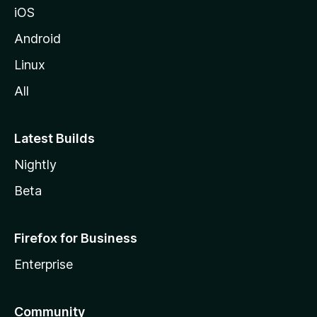
iOS
Android
Linux
All
Latest Builds
Nightly
Beta
Firefox for Business
Enterprise
Community