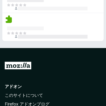
れ
ま
て
だ
い
評
ま
価
せ
さ
ん
れ
ま
て
だ
い
評
ま
価
せ
さ
ん
れ
て
M
い
o
ま
z
せ
ん
i
アドオン
l
このサイトについて
l
a
Firefox アドオンブログ