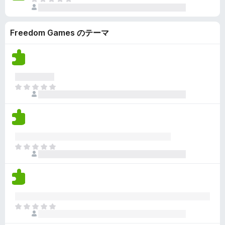
ま
さ
ま
だ
れ
せ
評
て
ん
Freedom Games のテーマ
価
い
さ
ま
れ
せ
て
ん
い
ま
ま
せ
だ
ん
評
価
さ
れ
ま
て
だ
い
評
ま
価
せ
さ
ん
れ
ま
て
だ
い