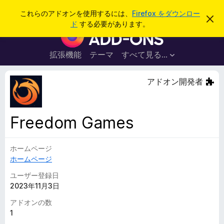
検
ログイン
これらのアドオンを使用するには、
Firefox をダウンロー
こ
索
ド
する必要があります。
の
F
お
i
知
ら
r
拡張機能
テーマ
すべて見る...
せ
e
を
閉
f
アドオン開発者
じ
o
る
x
ブ
Freedom Games
ラ
ウ
ホームページ
ザ
ホームページ
ー
ア
ユーザー登録日
ド
2023年11月3日
オ
アドオンの数
ン
1