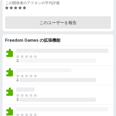
この開発者のアドオンの平均評価
5
段
階
このユーザーを報告
中
5
の
Freedom Games の拡張機能
評
価
ま
だ
評
価
ま
さ
だ
れ
評
て
価
い
ま
さ
ま
だ
れ
せ
評
て
ん
価
い
ま