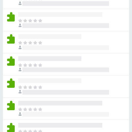
さ
ま
だ
れ
せ
評
て
ん
価
い
ま
さ
ま
だ
れ
せ
評
て
ん
価
い
ま
さ
ま
だ
れ
せ
評
て
ん
価
い
ま
さ
ま
だ
れ
せ
評
て
ん
価
い
ま
さ
ま
だ
れ
せ
評
て
ん
価
い
ま
さ
ま
だ
れ
せ
評
て
ん
価
い