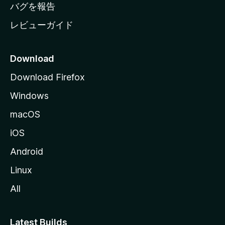
へ
バグを報告
レビューガイド
Download
Download Firefox
Windows
macOS
iOS
Android
Linux
All
Latest Builds