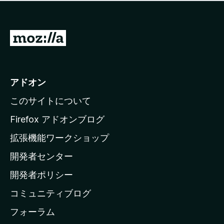
価
せ
さ
ん
れ
て
M
い
o
ま
z
せ
ん
i
アドオン
l
このサイトについて
l
a
Firefox アドオンブログ
の
拡張機能ワークショップ
ホ
開発者センター
ー
ム
開発者ポリシー
ペ
コミュニティブログ
ー
ジ
フォーラム