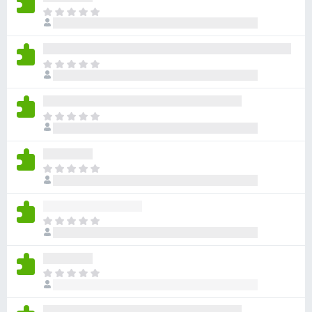
ま
だ
評
価
ま
さ
だ
れ
評
て
価
い
ま
さ
ま
だ
れ
せ
評
て
ん
価
い
ま
さ
ま
だ
れ
せ
評
て
ん
価
い
ま
さ
ま
だ
れ
せ
評
て
ん
価
い
ま
さ
ま
だ
れ
せ
評
て