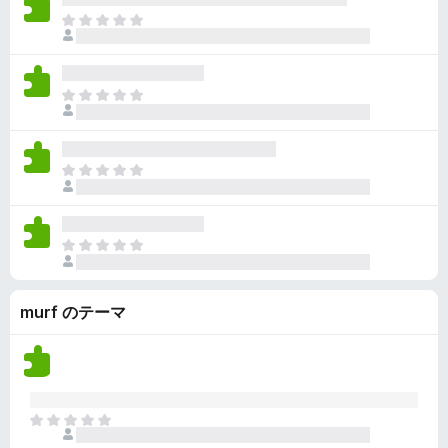
ん
価
い
ま
さ
ま
だ
れ
せ
評
て
ん
価
い
ま
さ
ま
だ
れ
せ
評
て
ん
価
い
ま
さ
ま
だ
れ
せ
評
て
ん
価
い
ま
さ
ま
だ
れ
せ
評
て
ん
murf のテーマ
価
い
さ
ま
れ
せ
て
ん
い
ま
ま
せ
だ