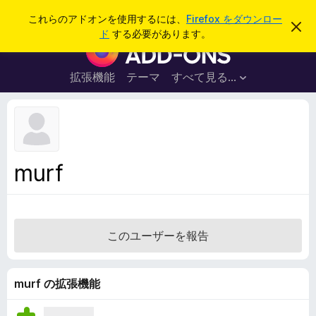
検
ログイン
これらのアドオンを使用するには、
Firefox をダウンロー
こ
索
ド
する必要があります。
の
F
お
i
知
ら
r
拡張機能
テーマ
すべて見る...
せ
e
を
閉
f
じ
o
る
x
ブ
murf
ラ
ウ
ザ
ー
このユーザーを報告
ア
ド
オ
murf の拡張機能
ン