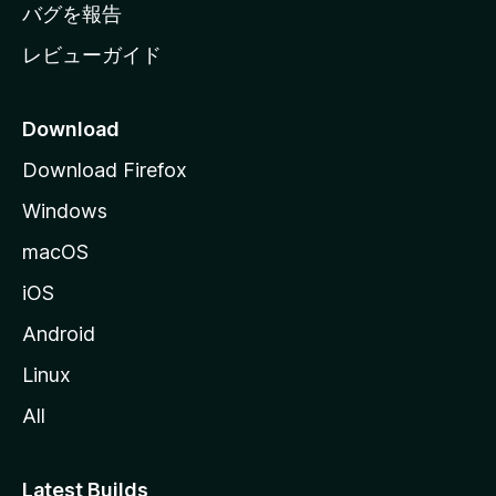
へ
バグを報告
レビューガイド
Download
Download Firefox
Windows
macOS
iOS
Android
Linux
All
Latest Builds