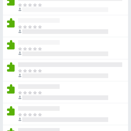
ま
だ
評
価
ま
さ
だ
れ
評
て
価
い
ま
さ
ま
だ
れ
せ
評
て
ん
価
い
ま
さ
ま
だ
れ
せ
評
て
ん
価
い
ま
さ
ま
だ
れ
せ
評
て
ん
価
い
ま
さ
ま
だ
れ
せ
評
て