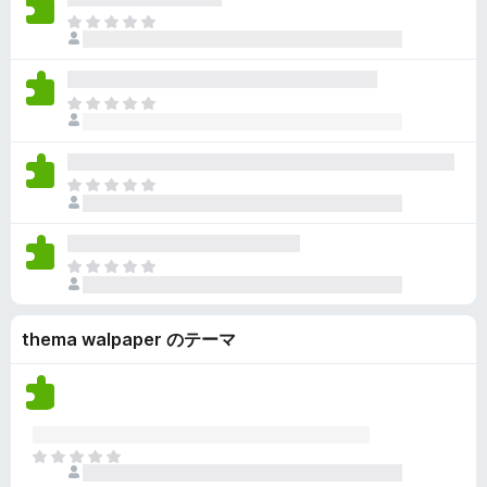
ん
価
い
ま
さ
ま
だ
れ
せ
評
て
ん
価
い
ま
さ
ま
だ
れ
せ
評
て
ん
価
い
ま
さ
ま
だ
れ
せ
評
て
ん
価
い
ま
さ
ま
だ
れ
せ
評
て
ん
thema walpaper のテーマ
価
い
さ
ま
れ
せ
て
ん
い
ま
ま
せ
だ