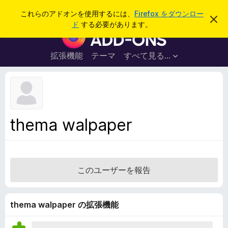
検
ログイン
これらのアドオンを使用するには、
Firefox をダウンロー
こ
索
ド
する必要があります。
の
F
お
i
知
ら
r
拡張機能
テーマ
すべて見る...
せ
e
を
閉
f
じ
o
る
x
ブ
thema walpaper
ラ
ウ
ザ
ー
このユーザーを報告
ア
ド
オ
thema walpaper の拡張機能
ン