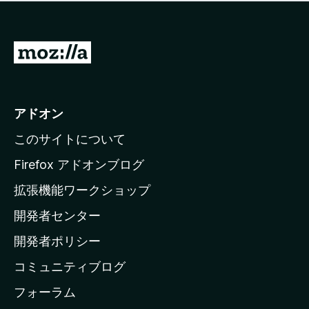
価
せ
さ
ん
れ
て
M
い
o
ま
z
せ
ん
i
アドオン
l
このサイトについて
l
a
Firefox アドオンブログ
の
拡張機能ワークショップ
ホ
開発者センター
ー
ム
開発者ポリシー
ペ
コミュニティブログ
ー
ジ
フォーラム