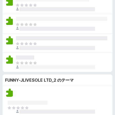
ん
価
い
ま
さ
ま
だ
れ
せ
評
て
ん
価
い
ま
さ
ま
だ
れ
せ
評
て
ん
価
い
ま
さ
ま
だ
れ
せ
評
て
ん
価
い
ま
さ
ま
だ
れ
せ
評
て
ん
FUNNY-JLIVESOLE LTD_2 のテーマ
価
い
さ
ま
れ
せ
て
ん
い
ま
ま
せ
だ