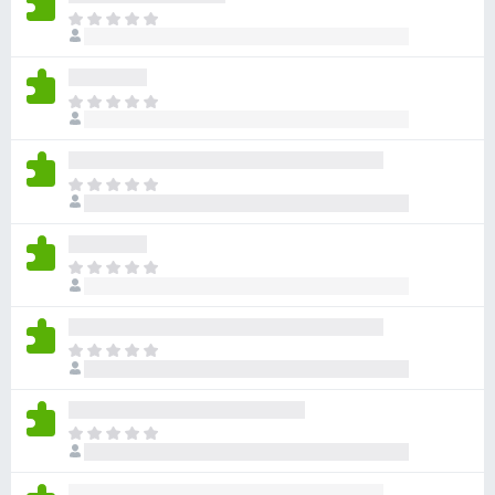
ま
だ
評
価
ま
さ
だ
れ
評
て
価
い
ま
さ
ま
だ
れ
せ
評
て
ん
価
い
ま
さ
ま
だ
れ
せ
評
て
ん
価
い
ま
さ
ま
だ
れ
せ
評
て
ん
価
い
ま
さ
ま
だ
れ
せ
評
て