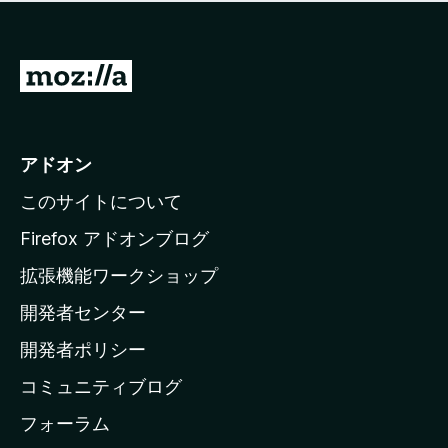
価
せ
さ
ん
れ
て
M
い
o
ま
z
せ
ん
i
アドオン
l
このサイトについて
l
a
Firefox アドオンブログ
の
拡張機能ワークショップ
ホ
開発者センター
ー
ム
開発者ポリシー
ペ
コミュニティブログ
ー
ジ
フォーラム