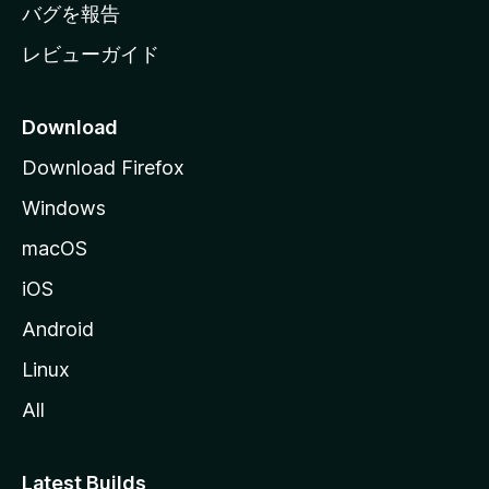
へ
バグを報告
レビューガイド
Download
Download Firefox
Windows
macOS
iOS
Android
Linux
All
Latest Builds