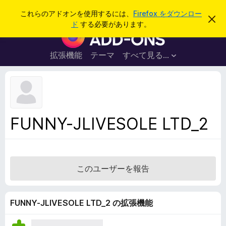
検
ログイン
これらのアドオンを使用するには、
Firefox をダウンロー
こ
索
ド
する必要があります。
の
F
お
i
知
ら
r
拡張機能
テーマ
すべて見る...
せ
e
を
閉
f
じ
o
る
x
ブ
FUNNY-JLIVESOLE LTD_2
ラ
ウ
ザ
ー
このユーザーを報告
ア
ド
オ
FUNNY-JLIVESOLE LTD_2 の拡張機能
ン