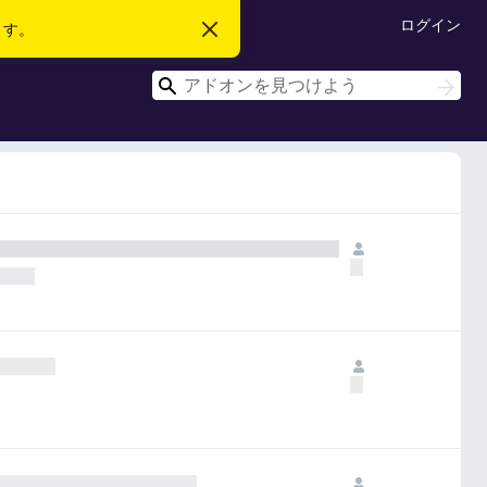
ログイン
ます。
こ
の
お
検
知
検
ら
索
索
せ
を
閉
じ
る