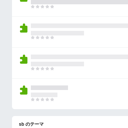
さ
ん
れ
ま
て
だ
い
評
ま
価
せ
さ
ん
れ
ま
て
だ
い
評
ま
価
せ
さ
ん
れ
ま
て
だ
い
評
ま
価
せ
さ
ん
れ
ま
て
だ
い
評
ま
価
せ
sb のテーマ
さ