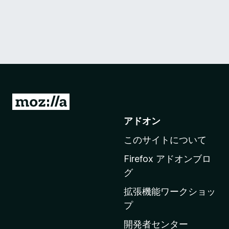
M
o
アドオン
z
このサイトについて
i
l
Firefox アドオンブロ
l
グ
a
拡張機能ワークショッ
の
プ
ホ
ー
開発者センター