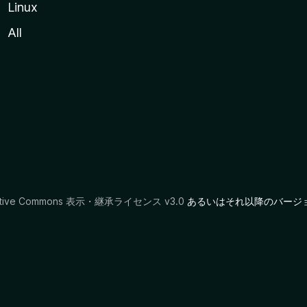
Linux
All
ative Commons 表示・継承ライセンス v3.0
あるいはそれ以降のバージ