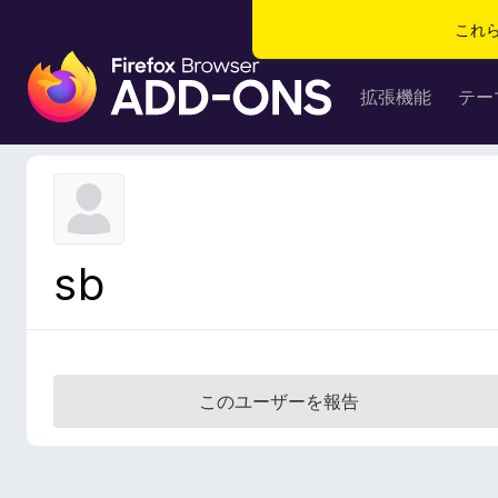
これ
F
i
拡張機能
テー
r
e
f
o
x
ブ
sb
ラ
ウ
ザ
ー
ア
このユーザーを報告
ド
オ
ン