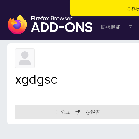
これ
F
i
拡張機能
テー
r
e
f
o
x
ブ
xgdgsc
ラ
ウ
ザ
ー
ア
このユーザーを報告
ド
オ
ン