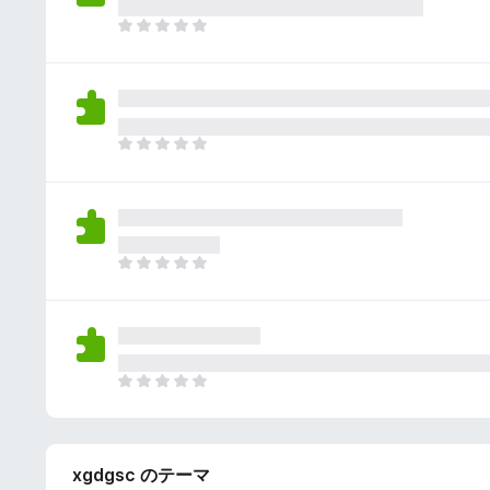
さ
ん
れ
ま
て
だ
い
評
ま
価
せ
さ
ん
れ
ま
て
だ
い
評
ま
価
せ
さ
ん
れ
ま
て
だ
い
評
ま
価
せ
さ
ん
れ
ま
て
だ
い
評
ま
価
せ
xgdgsc のテーマ
さ