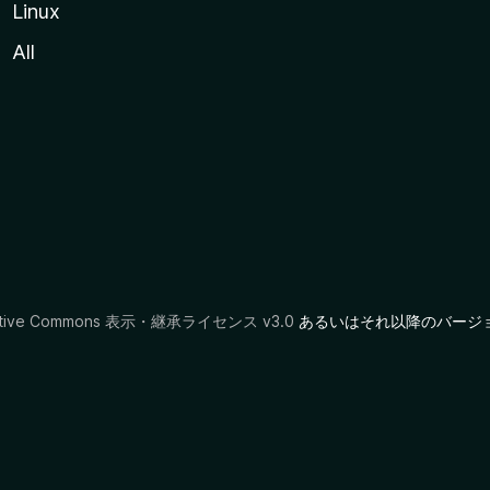
Linux
All
ative Commons 表示・継承ライセンス v3.0
あるいはそれ以降のバージ