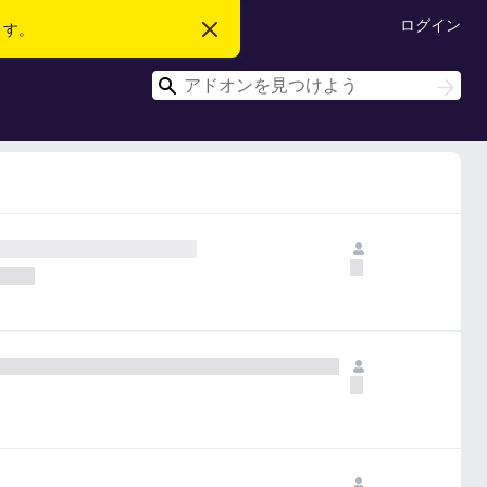
ログイン
ます。
こ
の
お
検
知
検
ら
索
索
せ
を
閉
じ
る