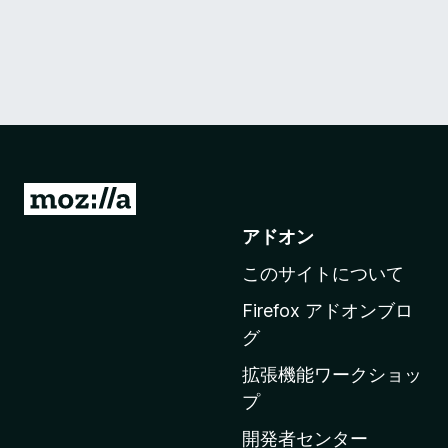
M
o
アドオン
z
このサイトについて
i
l
Firefox アドオンブロ
l
グ
a
拡張機能ワークショッ
の
プ
ホ
ー
開発者センター