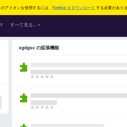
らのアドオンを使用するには、
Firefox をダウンロード
する必要があり
マ
すべて見る...
xgdgsc の拡張機能
ま
だ
評
価
さ
れ
ま
て
だ
い
評
ま
価