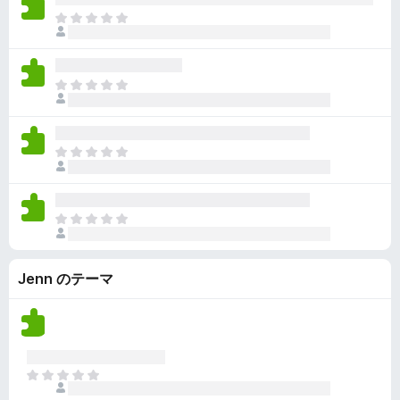
ん
価
い
ま
さ
ま
だ
れ
せ
評
て
ん
価
い
ま
さ
ま
だ
れ
せ
評
て
ん
価
い
ま
さ
ま
だ
れ
せ
評
て
ん
価
い
ま
さ
ま
だ
れ
せ
評
て
ん
Jenn のテーマ
価
い
さ
ま
れ
せ
て
ん
い
ま
ま
せ
だ