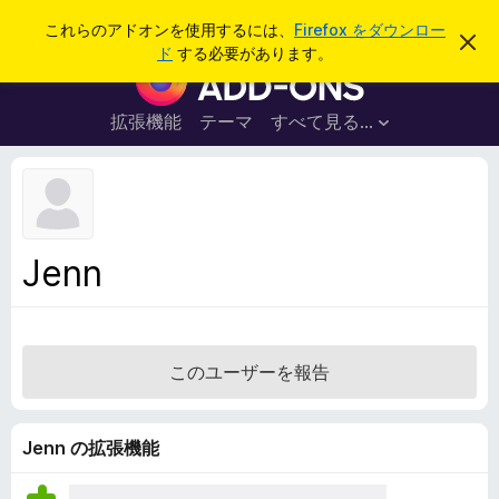
検
ログイン
これらのアドオンを使用するには、
Firefox をダウンロー
こ
索
ド
する必要があります。
の
F
お
i
知
ら
r
拡張機能
テーマ
すべて見る...
せ
e
を
閉
f
じ
o
る
x
ブ
Jenn
ラ
ウ
ザ
ー
このユーザーを報告
ア
ド
オ
Jenn の拡張機能
ン