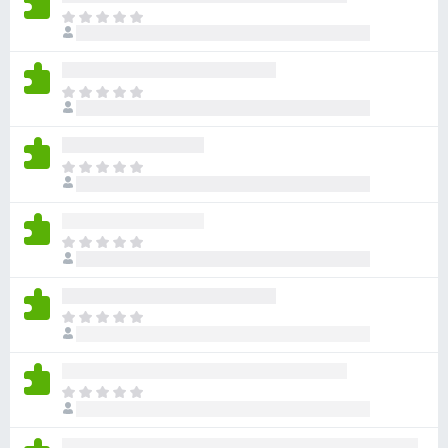
ま
だ
評
価
ま
さ
だ
れ
評
て
価
い
ま
さ
ま
だ
れ
せ
評
て
ん
価
い
ま
さ
ま
だ
れ
せ
評
て
ん
価
い
ま
さ
ま
だ
れ
せ
評
て
ん
価
い
ま
さ
ま
だ
れ
せ
評
て