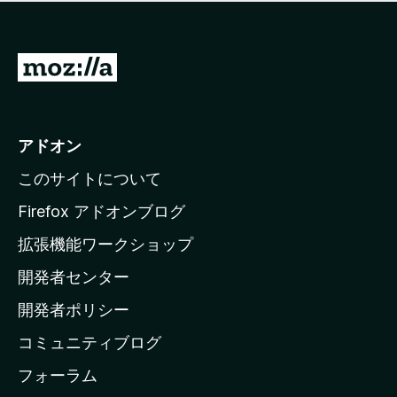
価
せ
さ
ん
れ
て
M
い
o
ま
z
せ
ん
i
アドオン
l
このサイトについて
l
a
Firefox アドオンブログ
の
拡張機能ワークショップ
ホ
開発者センター
ー
ム
開発者ポリシー
ペ
コミュニティブログ
ー
ジ
フォーラム