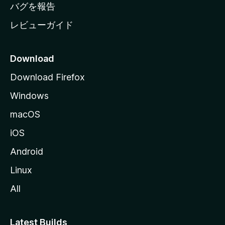
へ
バグを報告
レビューガイド
Download
Download Firefox
Windows
macOS
iOS
Android
Linux
All
Latest Builds