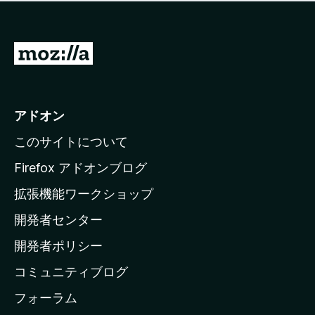
価
せ
さ
ん
れ
て
M
い
o
ま
z
せ
ん
i
アドオン
l
このサイトについて
l
a
Firefox アドオンブログ
の
拡張機能ワークショップ
ホ
開発者センター
ー
ム
開発者ポリシー
ペ
コミュニティブログ
ー
ジ
フォーラム