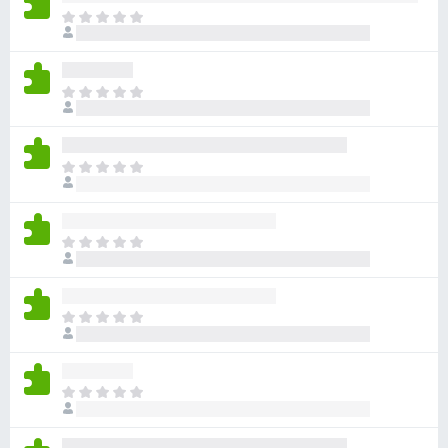
ま
だ
評
価
ま
さ
だ
れ
評
て
価
い
ま
さ
ま
だ
れ
せ
評
て
ん
価
い
ま
さ
ま
だ
れ
せ
評
て
ん
価
い
ま
さ
ま
だ
れ
せ
評
て
ん
価
い
ま
さ
ま
だ
れ
せ
評
て