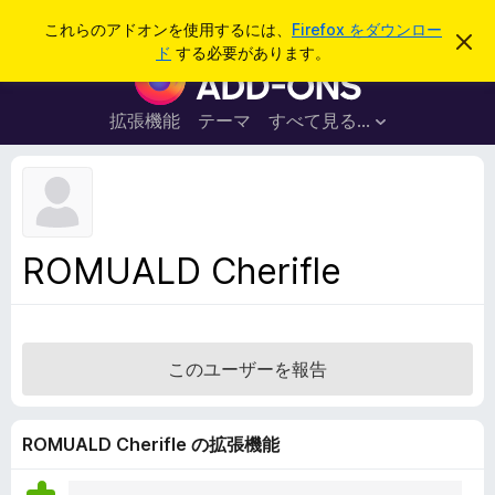
検
ログイン
これらのアドオンを使用するには、
Firefox をダウンロー
こ
索
ド
する必要があります。
の
F
お
i
知
ら
r
拡張機能
テーマ
すべて見る...
せ
e
を
閉
f
じ
o
る
x
ブ
ROMUALD Cherifle
ラ
ウ
ザ
ー
このユーザーを報告
ア
ド
オ
ROMUALD Cherifle の拡張機能
ン