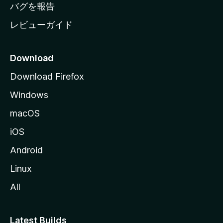
へ
バグを報告
レビューガイド
Download
Download Firefox
Windows
macOS
iOS
Android
Linux
All
Latest Builds