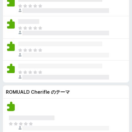
ん
価
い
ま
さ
ま
だ
れ
せ
評
て
ん
価
い
ま
さ
ま
だ
れ
せ
評
て
ん
価
い
ま
さ
ま
だ
れ
せ
評
て
ん
価
い
ま
さ
ま
だ
れ
せ
評
て
ん
ROMUALD Cherifle のテーマ
価
い
さ
ま
れ
せ
て
ん
い
ま
ま
せ
だ