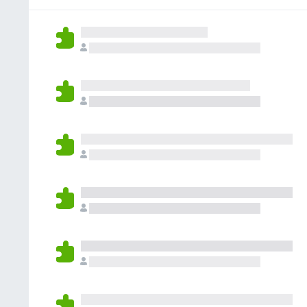
ん
れ
て
い
ま
せ
ん