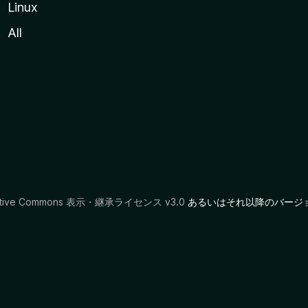
Linux
All
ative Commons 表示・継承ライセンス v3.0
あるいはそれ以降のバージ