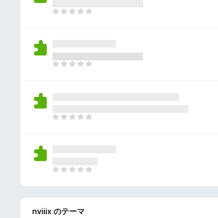
さ
ん
れ
ま
て
だ
い
評
ま
価
せ
さ
ん
れ
ま
て
だ
い
評
ま
価
せ
さ
ん
れ
ま
て
だ
い
評
ま
価
せ
さ
ん
れ
ま
て
だ
い
評
ま
価
せ
nviiix のテーマ
さ