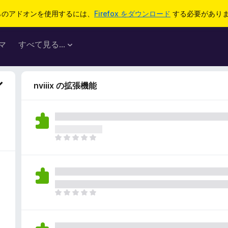
らのアドオンを使用するには、
Firefox をダウンロード
する必要があり
マ
すべて見る...
nviiix の拡張機能
ま
だ
評
価
さ
れ
ま
て
だ
い
評
ま
価