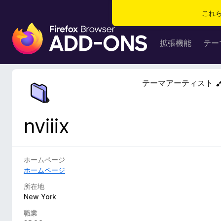
これ
F
i
拡張機能
テー
r
e
f
テーマアーティスト
o
x
ブ
nviiix
ラ
ウ
ザ
ー
ホームページ
ア
ホームページ
ド
所在地
オ
New York
ン
職業