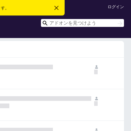
ログイン
ます。
こ
の
お
検
知
検
ら
索
索
せ
を
閉
じ
る