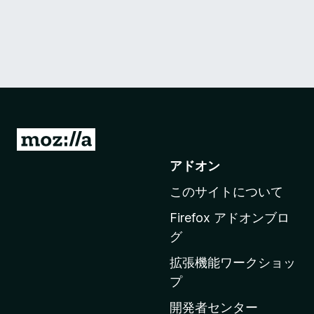
M
o
アドオン
z
このサイトについて
i
l
Firefox アドオンブロ
l
グ
a
拡張機能ワークショッ
の
プ
ホ
ー
開発者センター