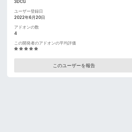
3DCG
ユーザー登録日
2022年6月20日
アドオンの数
4
この開発者のアドオンの平均評価
5
段
階
このユーザーを報告
中
4
.
8
の
評
価