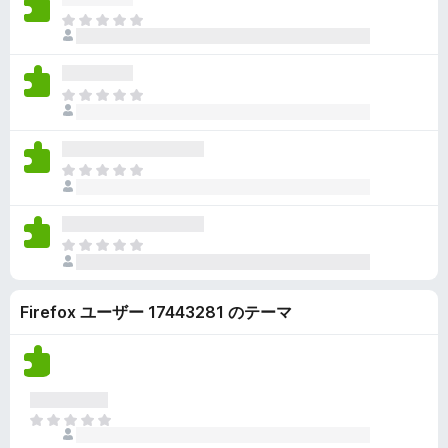
ん
価
い
ま
さ
ま
だ
れ
せ
評
て
ん
価
い
ま
さ
ま
だ
れ
せ
評
て
ん
価
い
ま
さ
ま
だ
れ
せ
評
て
ん
価
い
ま
さ
ま
だ
れ
せ
評
て
ん
Firefox ユーザー 17443281 のテーマ
価
い
さ
ま
れ
せ
て
ん
い
ま
ま
せ
だ