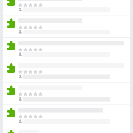
ま
だ
評
価
ま
さ
だ
れ
評
て
価
い
ま
さ
ま
だ
れ
せ
評
て
ん
価
い
ま
さ
ま
だ
れ
せ
評
て
ん
価
い
ま
さ
ま
だ
れ
せ
評
て
ん
価
い
ま
さ
ま
だ
れ
せ
評
て