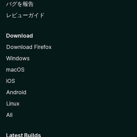
へ
バグを報告
レビューガイド
Download
Download Firefox
Windows
macOS
iOS
Android
Linux
All
Latest Builds