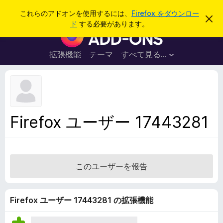
検
ログイン
これらのアドオンを使用するには、
Firefox をダウンロー
こ
索
ド
する必要があります。
の
F
お
i
知
ら
r
拡張機能
テーマ
すべて見る...
せ
e
を
閉
f
じ
o
る
x
ブ
Firefox ユーザー 17443281
ラ
ウ
ザ
ー
このユーザーを報告
ア
ド
オ
Firefox ユーザー 17443281 の拡張機能
ン