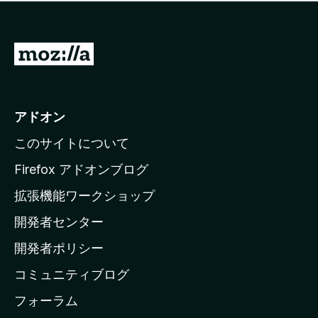
価
せ
さ
ん
れ
て
M
い
o
ま
z
せ
ん
i
アドオン
l
このサイトについて
l
a
Firefox アドオンブログ
の
拡張機能ワークショップ
ホ
開発者センター
ー
ム
開発者ポリシー
ペ
コミュニティブログ
ー
ジ
フォーラム