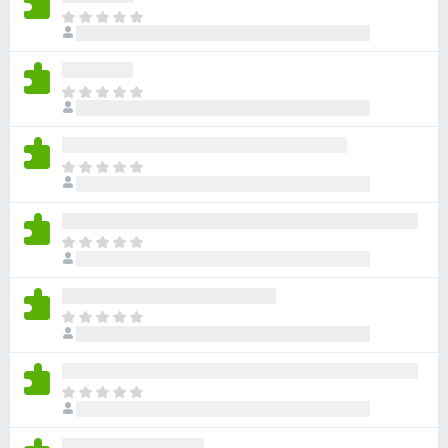
ま
だ
評
価
ま
さ
だ
れ
評
て
価
い
ま
さ
ま
だ
れ
せ
評
て
ん
価
い
ま
さ
ま
だ
れ
せ
評
て
ん
価
い
ま
さ
ま
だ
れ
せ
評
て
ん
価
い
ま
さ
ま
だ
れ
せ
評
て