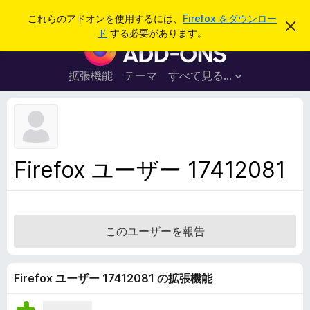
検
ログイン
これらのアドオンを使用するには、
Firefox をダウンロー
こ
索
ド
する必要があります。
の
F
お
i
知
ら
r
拡張機能
テーマ
すべて見る...
せ
e
を
閉
f
じ
o
る
x
ブ
Firefox ユーザー 17412081
ラ
ウ
ザ
ー
このユーザーを報告
ア
ド
オ
Firefox ユーザー 17412081 の拡張機能
ン