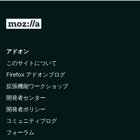
価
せ
さ
ん
れ
て
M
い
o
ま
z
せ
ん
i
アドオン
l
このサイトについて
l
a
Firefox アドオンブログ
の
拡張機能ワークショップ
ホ
開発者センター
ー
ム
開発者ポリシー
ペ
コミュニティブログ
ー
ジ
フォーラム