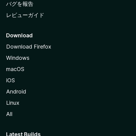
へ
バグを報告
レビューガイド
Download
Download Firefox
Windows
macOS
iOS
Android
Linux
All
Latest Builds