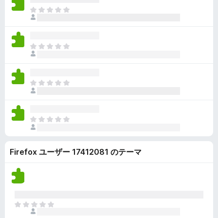
ん
価
い
ま
さ
ま
だ
れ
せ
評
て
ん
価
い
ま
さ
ま
だ
れ
せ
評
て
ん
価
い
ま
さ
ま
だ
れ
せ
評
て
ん
価
い
ま
さ
ま
だ
れ
せ
評
て
ん
Firefox ユーザー 17412081 のテーマ
価
い
さ
ま
れ
せ
て
ん
い
ま
ま
せ
だ