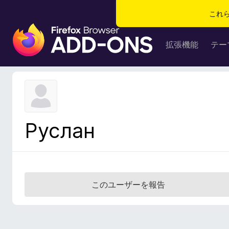
これ
F
i
拡張機能
テー
r
e
f
o
x
ブ
Руслан
ラ
ウ
ザ
ー
ア
このユーザーを報告
ド
オ
ン