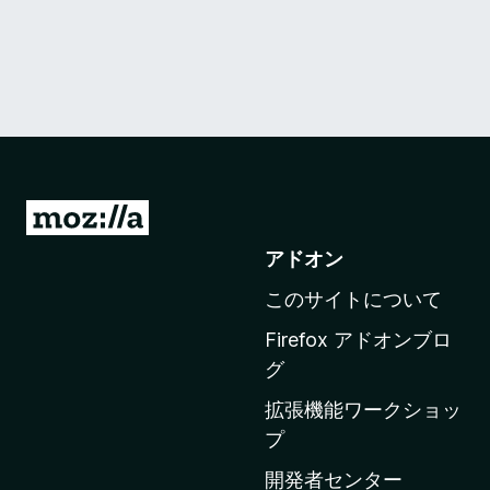
M
o
アドオン
z
このサイトについて
i
l
Firefox アドオンブロ
l
グ
a
拡張機能ワークショッ
の
プ
ホ
ー
開発者センター