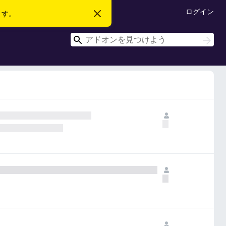
ログイン
ます。
こ
の
お
検
知
検
ら
索
索
せ
を
閉
じ
る