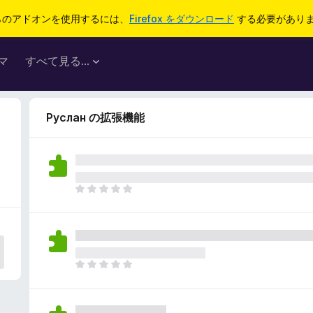
らのアドオンを使用するには、
Firefox をダウンロード
する必要があり
マ
すべて見る...
Руслан の拡張機能
ま
だ
評
価
さ
れ
ま
て
だ
い
評
ま
価