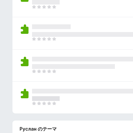
さ
ん
れ
ま
て
だ
い
評
ま
価
せ
さ
ん
れ
ま
て
だ
い
評
ま
価
せ
さ
ん
れ
ま
て
だ
い
評
ま
価
せ
さ
ん
れ
ま
て
だ
い
評
ま
価
せ
Руслан のテーマ
さ