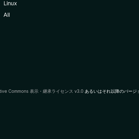
Linux
All
ative Commons 表示・継承ライセンス v3.0
あるいはそれ以降のバージ