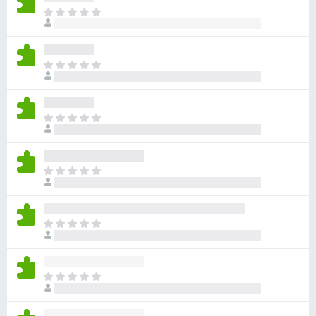
ま
だ
評
価
ま
さ
だ
れ
評
て
価
い
ま
さ
ま
だ
れ
せ
評
て
ん
価
い
ま
さ
ま
だ
れ
せ
評
て
ん
価
い
ま
さ
ま
だ
れ
せ
評
て
ん
価
い
ま
さ
ま
だ
れ
せ
評
て