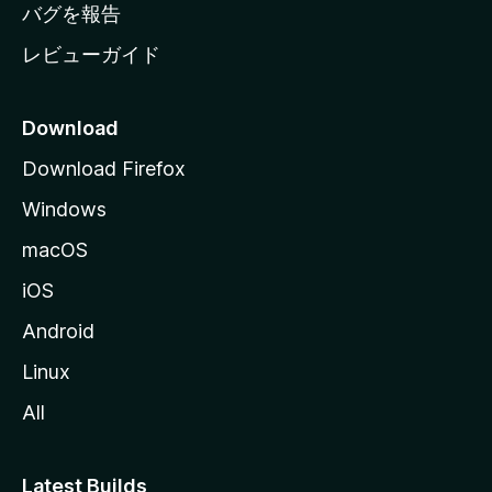
へ
バグを報告
レビューガイド
Download
Download Firefox
Windows
macOS
iOS
Android
Linux
All
Latest Builds