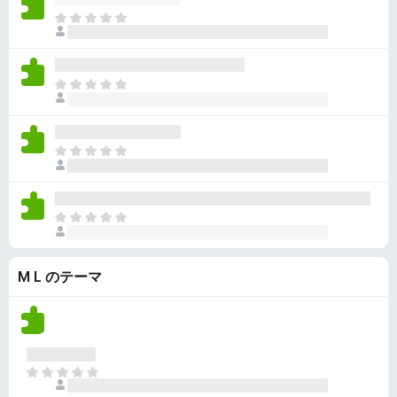
ん
価
い
ま
さ
ま
だ
れ
せ
評
て
ん
価
い
ま
さ
ま
だ
れ
せ
評
て
ん
価
い
ま
さ
ま
だ
れ
せ
評
て
ん
価
い
ま
さ
ま
だ
れ
せ
評
て
ん
M L のテーマ
価
い
さ
ま
れ
せ
て
ん
い
ま
ま
せ
だ