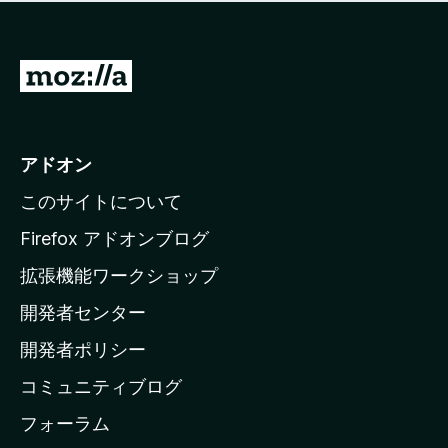
価
せ
さ
ん
れ
て
M
い
o
ま
z
せ
ん
i
アドオン
l
このサイトについて
l
a
Firefox アドオンブログ
の
拡張機能ワークショップ
ホ
開発者センター
ー
ム
開発者ポリシー
ペ
コミュニティブログ
ー
ジ
フォーラム