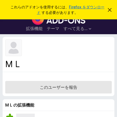
検
ログイン
これらのアドオンを使用するには、
Firefox をダウンロー
こ
索
ド
する必要があります。
の
F
お
i
知
ら
r
拡張機能
テーマ
すべて見る...
せ
e
を
閉
f
じ
o
る
x
ブ
M L
ラ
ウ
ザ
ー
このユーザーを報告
ア
ド
オ
M L の拡張機能
ン