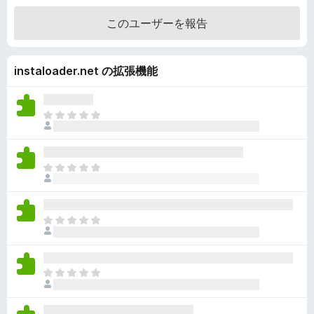
階
このユーザーを報告
中
4
.
instaloader.net の拡張機能
8
の
評
価
ま
だ
評
価
ま
さ
だ
れ
評
て
価
い
ま
さ
ま
だ
れ
せ
評
て
ん
価
い
ま
さ
ま
だ
れ
せ
評
て