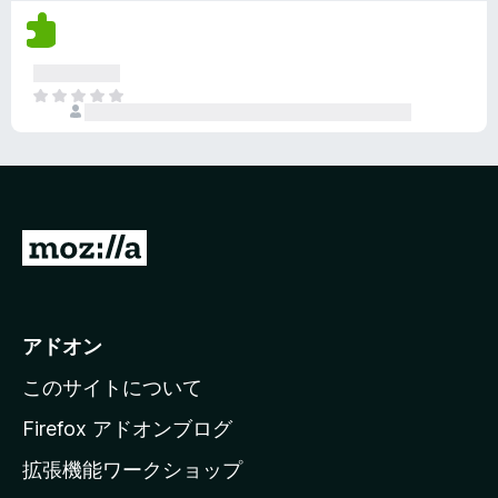
評
ま
価
せ
さ
ん
れ
ま
て
だ
い
評
ま
価
せ
さ
ん
れ
て
M
い
o
ま
z
せ
ん
i
アドオン
l
このサイトについて
l
a
Firefox アドオンブログ
の
拡張機能ワークショップ
ホ