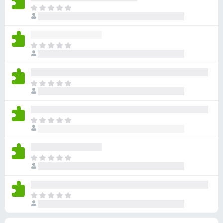
ん
価
い
ま
さ
ま
だ
れ
せ
評
て
ん
価
い
ま
さ
ま
だ
れ
せ
評
て
ん
価
い
ま
さ
ま
だ
れ
せ
評
て
ん
価
い
ま
さ
ま
だ
れ
せ
評
て
ん
価
い
ま
さ
ま
だ
れ
せ
評
て
ん
価
い
ま
さ
ま
だ
れ
せ
評
て