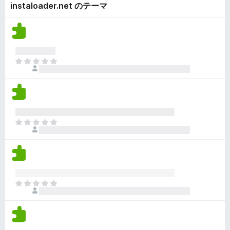
ん
instaloader.net のテーマ
価
い
さ
ま
れ
せ
て
ん
い
ま
ま
せ
だ
ん
評
価
さ
れ
ま
て
だ
い
評
ま
価
せ
さ
ん
れ
ま
て
だ
い
評
ま
価
せ
さ