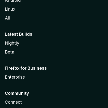
Android
Linux
All
Latest Builds
Nightly
Beta
Firefox for Business
Enterprise
Community
Connect