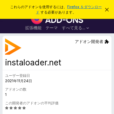
検
ログイン
これらのアドオンを使用するには、
Firefox をダウンロー
こ
索
ド
する必要があります。
の
F
お
i
知
ら
r
拡張機能
テーマ
すべて見る...
せ
e
を
閉
f
アドオン開発者
じ
o
る
x
ブ
instaloader.net
ラ
ウ
ユーザー登録日
ザ
2021年11月24日
ー
ア
アドオンの数
ド
1
オ
この開発者のアドオンの平均評価
ン
5
段