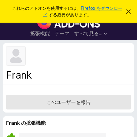
検
ログイン
これらのアドオンを使用するには、
Firefox をダウンロー
こ
索
ド
する必要があります。
の
F
お
i
知
ら
r
拡張機能
テーマ
すべて見る...
せ
e
を
閉
f
じ
o
る
x
ブ
Frank
ラ
ウ
ザ
ー
このユーザーを報告
ア
ド
オ
Frank の拡張機能
ン