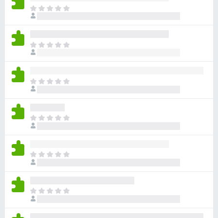
ま
だ
評
価
ま
さ
だ
れ
評
て
価
い
ま
さ
ま
だ
れ
せ
評
て
ん
価
い
ま
さ
ま
だ
れ
せ
評
て
ん
価
い
ま
さ
ま
だ
れ
せ
評
て
ん
価
い
ま
さ
ま
だ
れ
せ
評
て