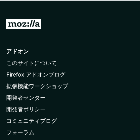
価
せ
さ
ん
れ
て
M
い
o
ま
z
せ
ん
i
アドオン
l
このサイトについて
l
a
Firefox アドオンブログ
の
拡張機能ワークショップ
ホ
開発者センター
ー
ム
開発者ポリシー
ペ
コミュニティブログ
ー
ジ
フォーラム