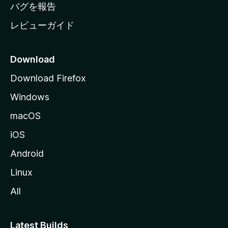
へ
バグを報告
レビューガイド
Download
Download Firefox
Windows
macOS
iOS
Android
Linux
All
Latest Builds