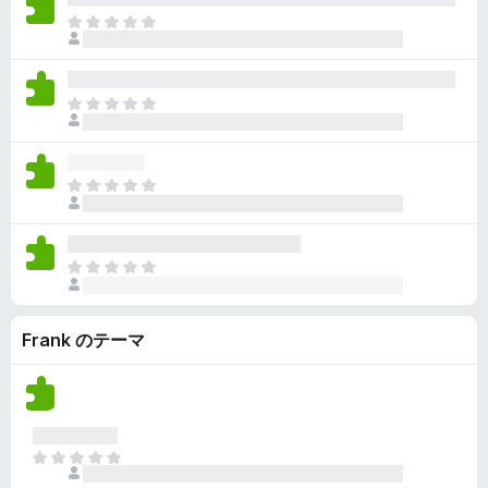
ん
価
い
ま
さ
ま
だ
れ
せ
評
て
ん
価
い
ま
さ
ま
だ
れ
せ
評
て
ん
価
い
ま
さ
ま
だ
れ
せ
評
て
ん
価
い
ま
さ
ま
だ
れ
せ
評
て
ん
Frank のテーマ
価
い
さ
ま
れ
せ
て
ん
い
ま
ま
せ
だ