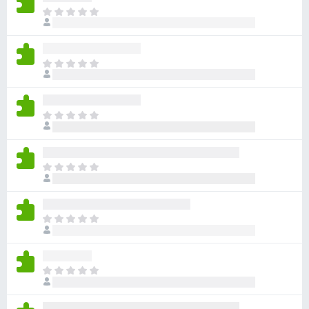
ま
だ
評
価
ま
さ
だ
れ
評
て
価
い
ま
さ
ま
だ
れ
せ
評
て
ん
価
い
ま
さ
ま
だ
れ
せ
評
て
ん
価
い
ま
さ
ま
だ
れ
せ
評
て
ん
価
い
ま
さ
ま
だ
れ
せ
評
て