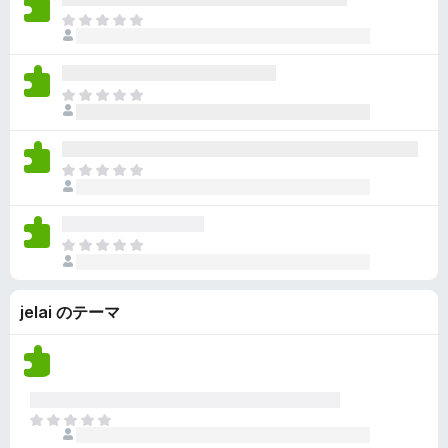
ん
価
い
ま
さ
ま
だ
れ
せ
評
て
ん
価
い
ま
さ
ま
だ
れ
せ
評
て
ん
価
い
ま
さ
ま
だ
れ
せ
評
て
ん
価
い
ま
さ
ま
だ
れ
せ
評
て
ん
jelai のテーマ
価
い
さ
ま
れ
せ
て
ん
い
ま
ま
せ
だ