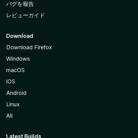
へ
バグを報告
レビューガイド
Download
Download Firefox
Windows
macOS
iOS
Android
Linux
All
Latest Builds