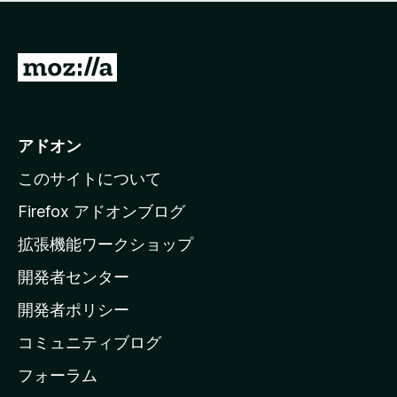
価
せ
さ
ん
れ
て
M
い
o
ま
z
せ
ん
i
アドオン
l
このサイトについて
l
a
Firefox アドオンブログ
の
拡張機能ワークショップ
ホ
開発者センター
ー
ム
開発者ポリシー
ペ
コミュニティブログ
ー
ジ
フォーラム