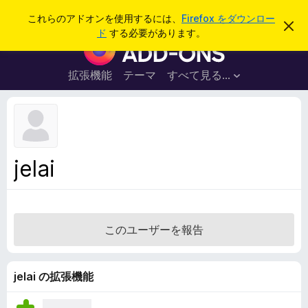
検
ログイン
これらのアドオンを使用するには、
Firefox をダウンロー
こ
索
ド
する必要があります。
の
F
お
i
知
ら
r
拡張機能
テーマ
すべて見る...
せ
e
を
閉
f
じ
o
る
x
ブ
jelai
ラ
ウ
ザ
ー
このユーザーを報告
ア
ド
オ
jelai の拡張機能
ン