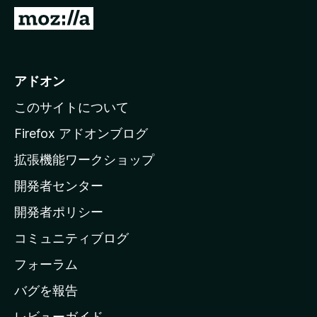
M
o
z
i
アドオン
l
このサイトについて
l
a
Firefox アドオンブログ
の
拡張機能ワークショップ
ホ
開発者センター
ー
ム
開発者ポリシー
ペ
コミュニティブログ
ー
ジ
フォーラム
へ
バグを報告
レビューガイド