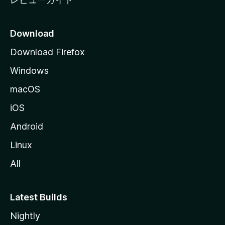
Download
Download Firefox
Windows
macOS
iOS
Android
Linux
All
Latest Builds
Nightly