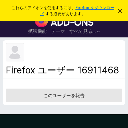
検
ログイン
これらのアドオンを使用するには、
Firefox をダウンロー
こ
索
ド
する必要があります。
の
F
お
i
知
ら
r
拡張機能
テーマ
すべて見る...
せ
e
を
閉
f
じ
o
る
x
ブ
Firefox ユーザー 16911468
ラ
ウ
ザ
ー
このユーザーを報告
ア
ド
オ
ン