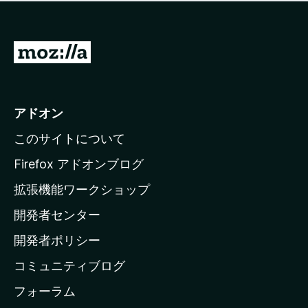
価
せ
さ
ん
れ
て
M
い
o
ま
z
せ
ん
i
アドオン
l
このサイトについて
l
a
Firefox アドオンブログ
の
拡張機能ワークショップ
ホ
開発者センター
ー
ム
開発者ポリシー
ペ
コミュニティブログ
ー
ジ
フォーラム