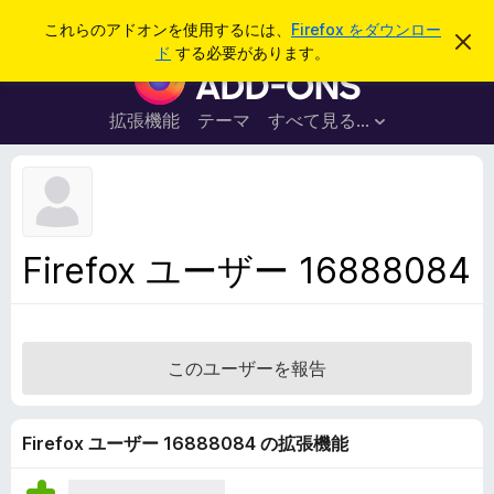
検
ログイン
これらのアドオンを使用するには、
Firefox をダウンロー
こ
索
ド
する必要があります。
の
F
お
i
知
ら
r
拡張機能
テーマ
すべて見る...
せ
e
を
閉
f
じ
o
る
x
ブ
Firefox ユーザー 16888084
ラ
ウ
ザ
ー
このユーザーを報告
ア
ド
オ
Firefox ユーザー 16888084 の拡張機能
ン