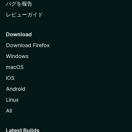
へ
バグを報告
レビューガイド
Download
Download Firefox
Windows
macOS
iOS
Android
Linux
All
Latest Builds