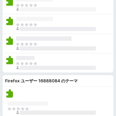
ん
価
い
ま
さ
ま
だ
れ
せ
評
て
ん
価
い
ま
さ
ま
だ
れ
せ
評
て
ん
価
い
ま
さ
ま
だ
れ
せ
評
て
ん
価
い
ま
さ
ま
だ
れ
せ
評
て
ん
Firefox ユーザー 16888084 のテーマ
価
い
さ
ま
れ
せ
て
ん
い
ま
ま
せ
だ