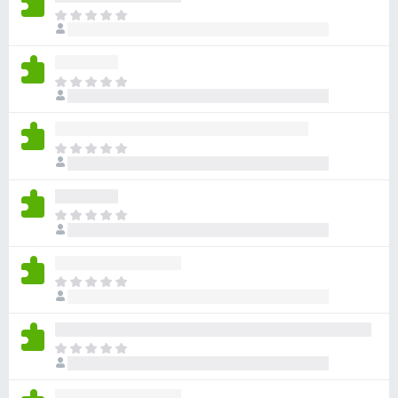
ま
だ
評
価
ま
さ
だ
れ
評
て
価
い
ま
さ
ま
だ
れ
せ
評
て
ん
価
い
ま
さ
ま
だ
れ
せ
評
て
ん
価
い
ま
さ
ま
だ
れ
せ
評
て
ん
価
い
ま
さ
ま
だ
れ
せ
評
て