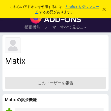
検
ログイン
これらのアドオンを使用するには、
Firefox をダウンロー
こ
索
ド
する必要があります。
の
F
お
i
知
ら
r
拡張機能
テーマ
すべて見る...
せ
e
を
閉
f
じ
o
る
x
ブ
Matix
ラ
ウ
ザ
ー
このユーザーを報告
ア
ド
オ
Matix の拡張機能
ン