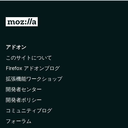
価
せ
さ
ん
れ
て
M
い
o
ま
z
せ
ん
i
アドオン
l
このサイトについて
l
a
Firefox アドオンブログ
の
拡張機能ワークショップ
ホ
開発者センター
ー
ム
開発者ポリシー
ペ
コミュニティブログ
ー
ジ
フォーラム