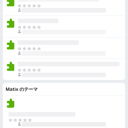
ん
価
い
ま
さ
ま
だ
れ
せ
評
て
ん
価
い
ま
さ
ま
だ
れ
せ
評
て
ん
価
い
ま
さ
ま
だ
れ
せ
評
て
ん
価
い
ま
さ
ま
だ
れ
せ
評
て
ん
Matix のテーマ
価
い
さ
ま
れ
せ
て
ん
い
ま
ま
せ
だ