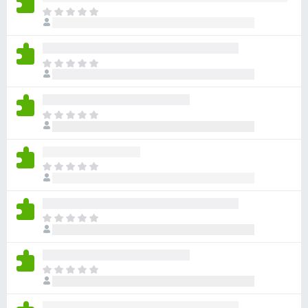
ま
だ
評
価
ま
さ
だ
れ
評
て
価
い
ま
さ
ま
だ
れ
せ
評
て
ん
価
い
ま
さ
ま
だ
れ
せ
評
て
ん
価
い
ま
さ
ま
だ
れ
せ
評
て
ん
価
い
ま
さ
ま
だ
れ
せ
評
て