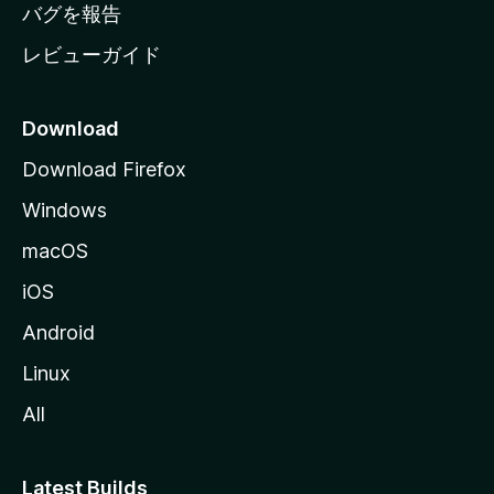
へ
バグを報告
レビューガイド
Download
Download Firefox
Windows
macOS
iOS
Android
Linux
All
Latest Builds