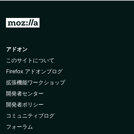
価
せ
さ
ん
れ
て
M
い
o
ま
z
せ
ん
i
アドオン
l
このサイトについて
l
a
Firefox アドオンブログ
の
拡張機能ワークショップ
ホ
開発者センター
ー
ム
開発者ポリシー
ペ
コミュニティブログ
ー
ジ
フォーラム