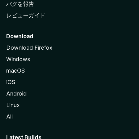
へ
バグを報告
レビューガイド
Download
Download Firefox
Windows
macOS
iOS
Android
Linux
All
Latest Builds