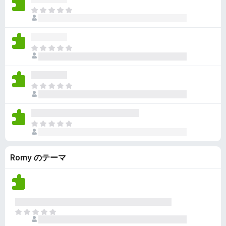
ん
価
い
ま
さ
ま
だ
れ
せ
評
て
ん
価
い
ま
さ
ま
だ
れ
せ
評
て
ん
価
い
ま
さ
ま
だ
れ
せ
評
て
ん
価
い
ま
さ
ま
だ
れ
せ
評
て
ん
Romy のテーマ
価
い
さ
ま
れ
せ
て
ん
い
ま
ま
せ
だ