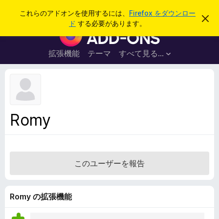
検
ログイン
これらのアドオンを使用するには、
Firefox をダウンロー
こ
索
ド
する必要があります。
の
F
お
i
知
ら
r
拡張機能
テーマ
すべて見る...
せ
e
を
閉
f
じ
o
る
x
ブ
Romy
ラ
ウ
ザ
ー
このユーザーを報告
ア
ド
オ
Romy の拡張機能
ン