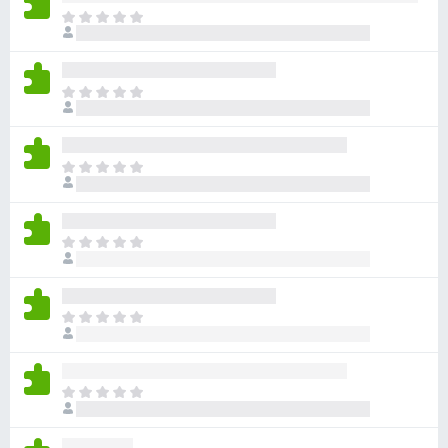
ま
だ
評
価
ま
さ
だ
れ
評
て
価
い
ま
さ
ま
だ
れ
せ
評
て
ん
価
い
ま
さ
ま
だ
れ
せ
評
て
ん
価
い
ま
さ
ま
だ
れ
せ
評
て
ん
価
い
ま
さ
ま
だ
れ
せ
評
て