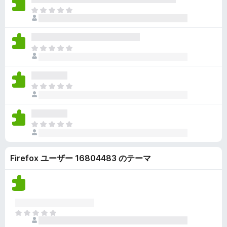
ん
価
い
ま
さ
ま
だ
れ
せ
評
て
ん
価
い
ま
さ
ま
だ
れ
せ
評
て
ん
価
い
ま
さ
ま
だ
れ
せ
評
て
ん
価
い
ま
さ
ま
だ
れ
せ
評
て
ん
Firefox ユーザー 16804483 のテーマ
価
い
さ
ま
れ
せ
て
ん
い
ま
ま
せ
だ