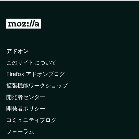
価
せ
さ
ん
れ
て
M
い
o
ま
z
せ
ん
i
アドオン
l
このサイトについて
l
a
Firefox アドオンブログ
の
拡張機能ワークショップ
ホ
開発者センター
ー
ム
開発者ポリシー
ペ
コミュニティブログ
ー
ジ
フォーラム