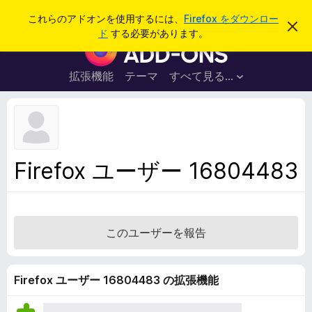
検
ログイン
これらのアドオンを使用するには、
Firefox をダウンロー
こ
索
ド
する必要があります。
の
F
お
i
知
ら
r
拡張機能
テーマ
すべて見る...
せ
e
を
閉
f
じ
o
る
x
ブ
Firefox ユーザー 16804483
ラ
ウ
ザ
ー
このユーザーを報告
ア
ド
オ
Firefox ユーザー 16804483 の拡張機能
ン