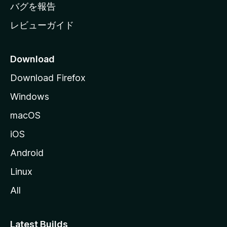
へ
バグを報告
レビューガイド
Download
Download Firefox
Windows
macOS
iOS
Android
Linux
All
Latest Builds