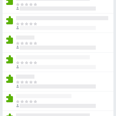
ま
だ
評
価
ま
さ
だ
れ
評
て
価
い
ま
さ
ま
だ
れ
せ
評
て
ん
価
い
ま
さ
ま
だ
れ
せ
評
て
ん
価
い
ま
さ
ま
だ
れ
せ
評
て
ん
価
い
ま
さ
ま
だ
れ
せ
評
て