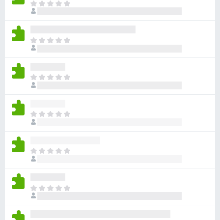
ま
さ
だ
れ
評
て
価
い
ま
さ
ま
だ
れ
せ
評
て
ん
価
い
ま
さ
ま
だ
れ
せ
評
て
ん
価
い
ま
さ
ま
だ
れ
せ
評
て
ん
価
い
ま
さ
ま
だ
れ
せ
評
て
ん
価
い
ま
さ
ま
だ
れ
せ
評
て
ん