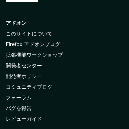
い
o
ま
z
せ
ん
i
アドオン
l
このサイトについて
l
a
Firefox アドオンブログ
の
拡張機能ワークショップ
ホ
開発者センター
ー
ム
開発者ポリシー
ペ
コミュニティブログ
ー
ジ
フォーラム
へ
バグを報告
レビューガイド