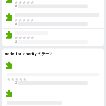
価
い
ま
さ
ま
だ
れ
せ
評
て
ん
価
い
ま
さ
ま
だ
れ
せ
評
て
ん
価
い
ま
さ
ま
だ
れ
せ
評
て
ん
code-for-charity のテーマ
価
い
さ
ま
れ
せ
て
ん
い
ま
ま
せ
だ
ん
評
価
さ
れ