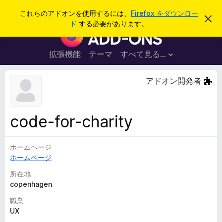
検
ログイン
これらのアドオンを使用するには、
Firefox をダウンロー
こ
索
ド
する必要があります。
の
F
お
i
知
ら
r
拡張機能
テーマ
すべて見る...
せ
e
を
閉
f
アドオン開発者
じ
o
る
x
ブ
code-for-charity
ラ
ウ
ホームページ
ザ
ホームページ
ー
ア
所在地
ド
copenhagen
オ
職業
ン
UX