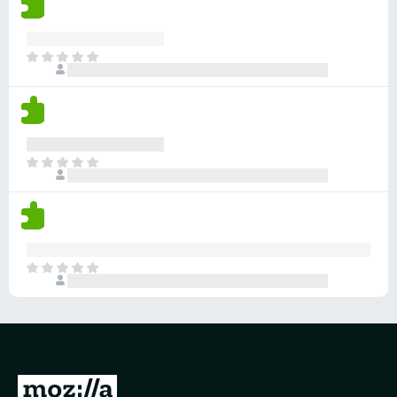
価
せ
さ
ん
れ
ま
て
だ
い
評
ま
価
せ
さ
ん
れ
ま
て
だ
い
評
ま
価
せ
さ
ん
れ
ま
て
だ
い
評
ま
価
せ
さ
ん
れ
て
M