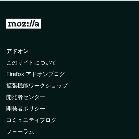
価
せ
さ
ん
れ
て
M
い
o
ま
z
せ
ん
i
アドオン
l
このサイトについて
l
a
Firefox アドオンブログ
の
拡張機能ワークショップ
ホ
開発者センター
ー
ム
開発者ポリシー
ペ
コミュニティブログ
ー
ジ
フォーラム