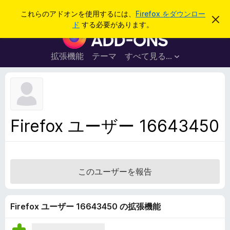
検
ログイン
これらのアドオンを使用するには、
Firefox をダウンロー
こ
索
ド
する必要があります。
の
F
お
i
知
ら
r
拡張機能
テーマ
すべて見る...
せ
e
を
閉
f
じ
o
る
x
ブ
Firefox ユーザー 16643450
ラ
ウ
ザ
ー
このユーザーを報告
ア
ド
オ
Firefox ユーザー 16643450 の拡張機能
ン