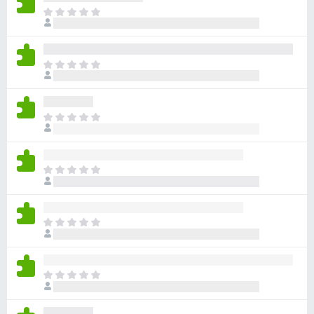
ま
だ
評
価
ま
さ
だ
れ
評
て
価
い
ま
さ
ま
だ
れ
せ
評
て
ん
価
い
ま
さ
ま
だ
れ
せ
評
て
ん
価
い
ま
さ
ま
だ
れ
せ
評
て
ん
価
い
ま
さ
ま
だ
れ
せ
評
て