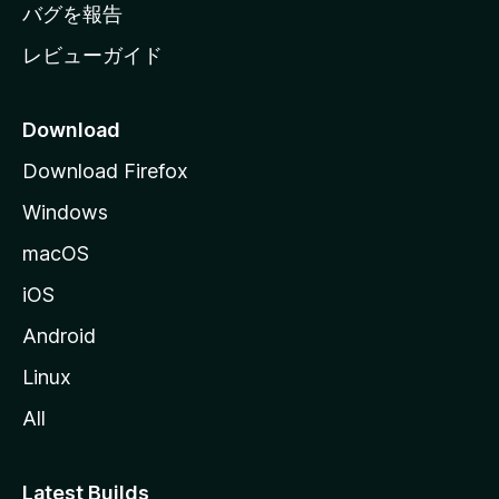
へ
バグを報告
レビューガイド
Download
Download Firefox
Windows
macOS
iOS
Android
Linux
All
Latest Builds