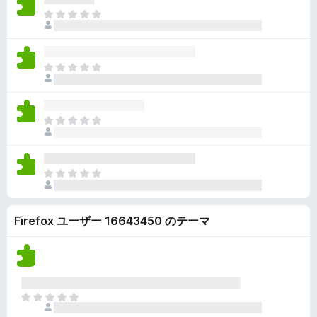
ん
価
い
ま
さ
ま
だ
れ
せ
評
て
ん
価
い
ま
さ
ま
だ
れ
せ
評
て
ん
価
い
ま
さ
ま
だ
れ
せ
評
て
ん
価
い
ま
さ
ま
だ
れ
せ
評
て
ん
Firefox ユーザー 16643450 のテーマ
価
い
さ
ま
れ
せ
て
ん
い
ま
ま
せ
だ