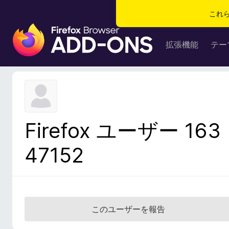
これ
F
i
拡張機能
テー
r
e
f
o
x
ブ
Firefox ユーザー 163
ラ
ウ
47152
ザ
ー
ア
ド
オ
このユーザーを報告
ン