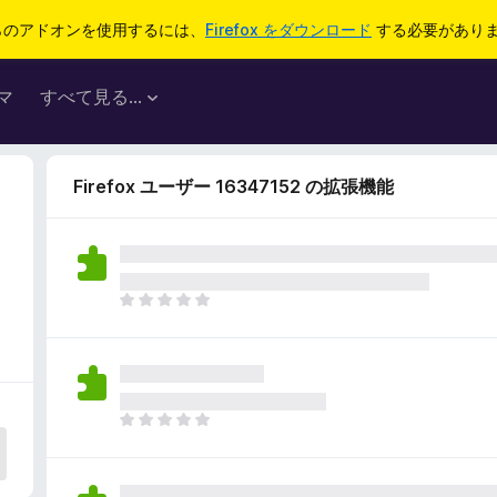
らのアドオンを使用するには、
Firefox をダウンロード
する必要があり
マ
すべて見る...
Firefox ユーザー 16347152 の拡張機能
ま
だ
評
価
さ
れ
ま
て
だ
い
評
ま
価