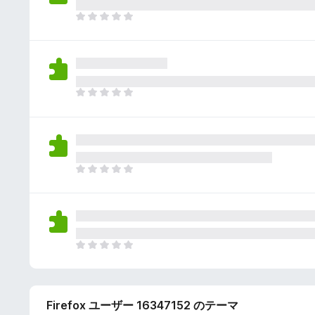
さ
ん
れ
ま
て
だ
い
評
ま
価
せ
さ
ん
れ
ま
て
だ
い
評
ま
価
せ
さ
ん
れ
ま
て
だ
い
評
ま
価
せ
さ
ん
れ
ま
て
だ
い
評
ま
価
せ
Firefox ユーザー 16347152 のテーマ
さ