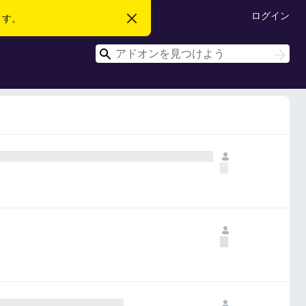
ログイン
ます。
こ
の
お
検
知
検
ら
索
索
せ
を
閉
じ
る