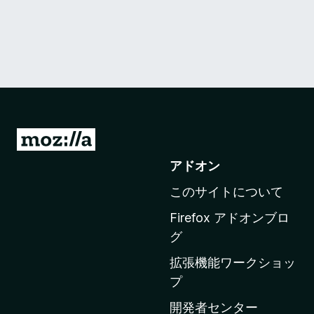
M
o
アドオン
z
このサイトについて
i
l
Firefox アドオンブロ
l
グ
a
拡張機能ワークショッ
の
プ
ホ
ー
開発者センター