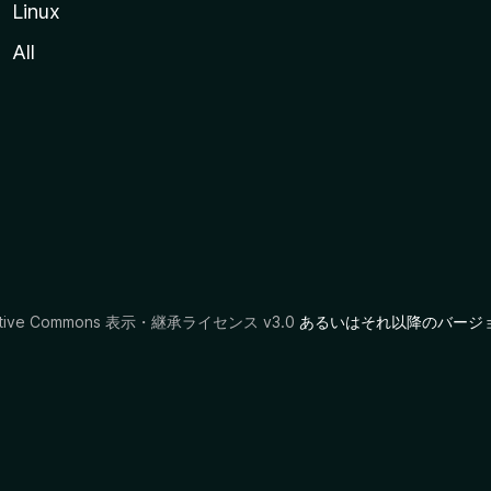
Linux
All
ative Commons 表示・継承ライセンス v3.0
あるいはそれ以降のバージ