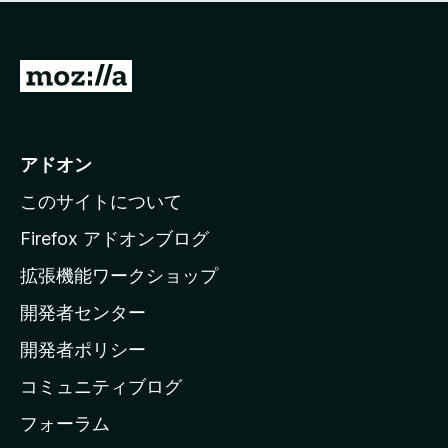
価
せ
さ
ん
れ
て
M
い
o
ま
z
せ
ん
i
アドオン
l
このサイトについて
l
a
Firefox アドオンブログ
の
拡張機能ワークショップ
ホ
開発者センター
ー
ム
開発者ポリシー
ペ
コミュニティブログ
ー
ジ
フォーラム