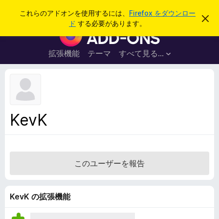
検
ログイン
これらのアドオンを使用するには、
Firefox をダウンロー
こ
索
ド
する必要があります。
の
F
お
i
知
ら
r
拡張機能
テーマ
すべて見る...
せ
e
を
閉
f
じ
o
る
x
ブ
KevK
ラ
ウ
ザ
ー
このユーザーを報告
ア
ド
オ
KevK の拡張機能
ン