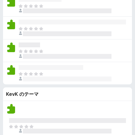
ん
価
い
ま
さ
ま
だ
れ
せ
評
て
ん
価
い
ま
さ
ま
だ
れ
せ
評
て
ん
価
い
ま
さ
ま
だ
れ
せ
評
て
ん
価
い
ま
さ
ま
だ
れ
せ
評
て
ん
KevK のテーマ
価
い
さ
ま
れ
せ
て
ん
い
ま
ま
せ
だ