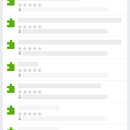
ま
だ
評
価
ま
さ
だ
れ
評
て
価
い
ま
さ
ま
だ
れ
せ
評
て
ん
価
い
ま
さ
ま
だ
れ
せ
評
て
ん
価
い
ま
さ
ま
だ
れ
せ
評
て
ん
価
い
ま
さ
ま
だ
れ
せ
評
て