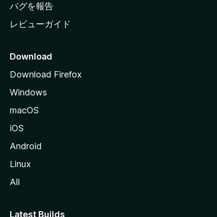
へ
バグを報告
レビューガイド
Download
Download Firefox
Windows
macOS
iOS
Android
Linux
All
Latest Builds