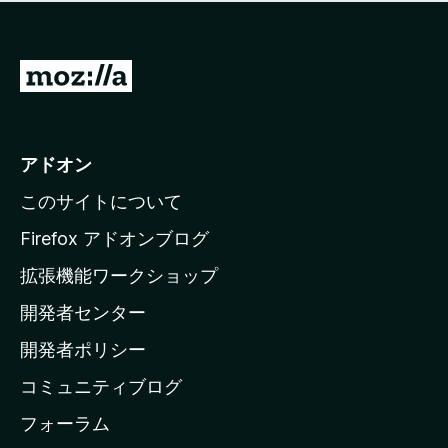
価
せ
さ
ん
れ
て
M
い
o
ま
z
せ
ん
i
アドオン
l
このサイトについて
l
a
Firefox アドオンブログ
の
拡張機能ワークショップ
ホ
開発者センター
ー
ム
開発者ポリシー
ペ
コミュニティブログ
ー
ジ
フォーラム