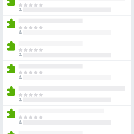
ま
だ
評
価
ま
さ
だ
れ
評
て
価
い
ま
さ
ま
だ
れ
せ
評
て
ん
価
い
ま
さ
ま
だ
れ
せ
評
て
ん
価
い
ま
さ
ま
だ
れ
せ
評
て
ん
価
い
ま
さ
ま
だ
れ
せ
評
て