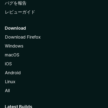
へ
バグを報告
レビューガイド
Download
Download Firefox
Windows
macOS
iOS
Android
Linux
All
Latest Builds