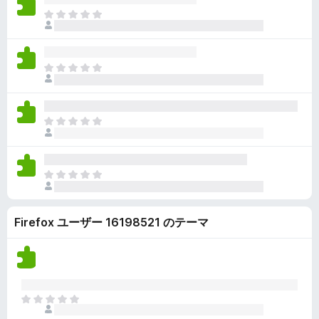
ん
価
い
ま
さ
ま
だ
れ
せ
評
て
ん
価
い
ま
さ
ま
だ
れ
せ
評
て
ん
価
い
ま
さ
ま
だ
れ
せ
評
て
ん
価
い
ま
さ
ま
だ
れ
せ
評
て
ん
Firefox ユーザー 16198521 のテーマ
価
い
さ
ま
れ
せ
て
ん
い
ま
ま
せ
だ