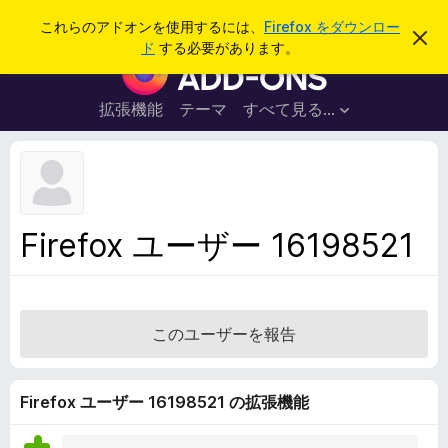
検
ログイン
これらのアドオンを使用するには、
Firefox をダウンロー
こ
索
ド
する必要があります。
の
F
お
i
知
ら
r
拡張機能
テーマ
すべて見る...
せ
e
を
閉
f
じ
o
る
x
ブ
Firefox ユーザー 16198521
ラ
ウ
ザ
ー
このユーザーを報告
ア
ド
オ
Firefox ユーザー 16198521 の拡張機能
ン