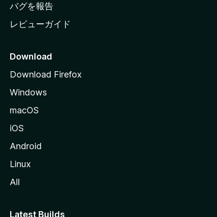
へ
バグを報告
レビューガイド
Download
Download Firefox
Windows
macOS
iOS
Android
Linux
All
Latest Builds