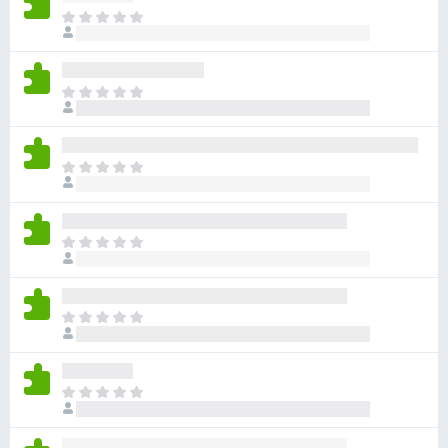
ま
だ
評
価
ま
さ
だ
れ
評
て
価
い
ま
さ
ま
だ
れ
せ
評
て
ん
価
い
ま
さ
ま
だ
れ
せ
評
て
ん
価
い
ま
さ
ま
だ
れ
せ
評
て
ん
価
い
ま
さ
ま
だ
れ
せ
評
て