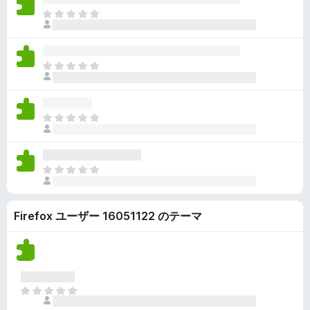
ん
価
い
ま
さ
ま
だ
れ
せ
評
て
ん
価
い
ま
さ
ま
だ
れ
せ
評
て
ん
価
い
ま
さ
ま
だ
れ
せ
評
て
ん
価
い
ま
さ
ま
だ
れ
せ
評
て
ん
Firefox ユーザー 16051122 のテーマ
価
い
さ
ま
れ
せ
て
ん
い
ま
ま
せ
だ