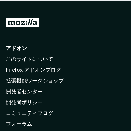
価
せ
さ
ん
れ
て
M
い
o
ま
z
せ
ん
i
アドオン
l
このサイトについて
l
a
Firefox アドオンブログ
の
拡張機能ワークショップ
ホ
開発者センター
ー
ム
開発者ポリシー
ペ
コミュニティブログ
ー
ジ
フォーラム