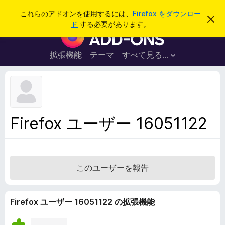
検
ログイン
これらのアドオンを使用するには、
Firefox をダウンロー
こ
索
ド
する必要があります。
の
F
お
i
知
ら
r
拡張機能
テーマ
すべて見る...
せ
e
を
閉
f
じ
o
る
x
ブ
Firefox ユーザー 16051122
ラ
ウ
ザ
ー
このユーザーを報告
ア
ド
オ
Firefox ユーザー 16051122 の拡張機能
ン