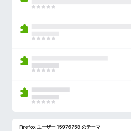
さ
ん
れ
ま
て
だ
い
評
ま
価
せ
さ
ん
れ
ま
て
だ
い
評
ま
価
せ
さ
ん
れ
ま
て
だ
い
評
ま
価
せ
さ
ん
れ
ま
て
だ
い
評
ま
価
せ
Firefox ユーザー 15976758 のテーマ
さ