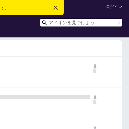
ログイン
ます。
こ
の
お
検
知
検
ら
索
索
せ
を
閉
じ
る