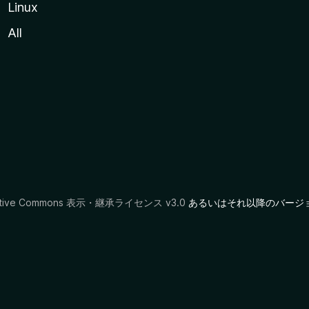
Linux
All
ative Commons 表示・継承ライセンス v3.0
あるいはそれ以降のバージ