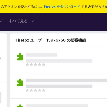
らのアドオンを使用するには、
Firefox をダウンロード
する必要があり
マ
すべて見る...
Firefox ユーザー 15976758 の拡張機能
7
ま
だ
評
価
さ
れ
ま
て
だ
い
評
ま
価