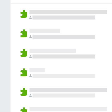
ん
れ
て
い
ま
せ
ん