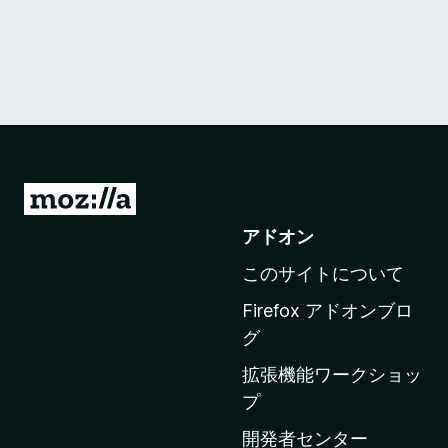
M
o
アドオン
z
このサイトについて
i
l
Firefox アドオンブロ
l
グ
a
拡張機能ワークショッ
の
プ
ホ
ー
開発者センター