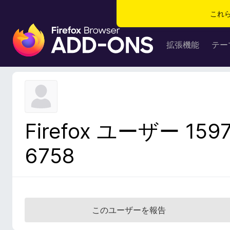
これ
F
i
拡張機能
テー
r
e
f
o
x
ブ
Firefox ユーザー 159
ラ
ウ
6758
ザ
ー
ア
ド
オ
このユーザーを報告
ン