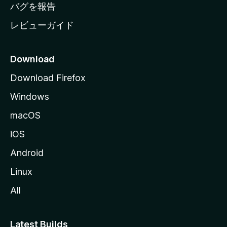
へ
バグを報告
レビューガイド
Download
Download Firefox
Windows
macOS
iOS
Android
Linux
All
Latest Builds