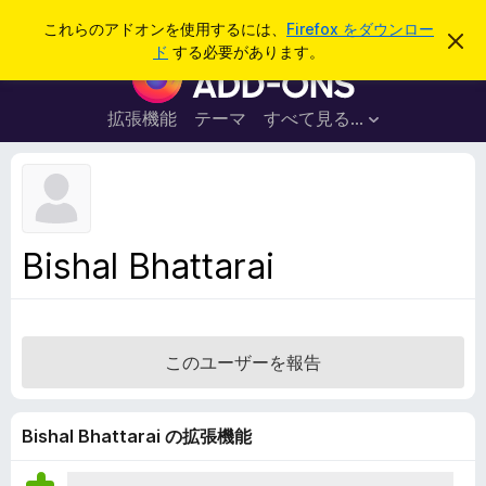
検
ログイン
これらのアドオンを使用するには、
Firefox をダウンロー
こ
索
ド
する必要があります。
の
F
お
i
知
ら
r
拡張機能
テーマ
すべて見る...
せ
e
を
閉
f
じ
o
る
x
ブ
Bishal Bhattarai
ラ
ウ
ザ
ー
このユーザーを報告
ア
ド
オ
Bishal Bhattarai の拡張機能
ン