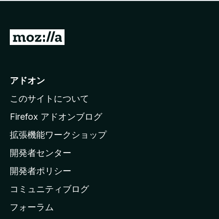
価
せ
さ
ん
れ
て
M
い
o
ま
z
せ
ん
i
アドオン
l
このサイトについて
l
a
Firefox アドオンブログ
の
拡張機能ワークショップ
ホ
開発者センター
ー
ム
開発者ポリシー
ペ
コミュニティブログ
ー
ジ
フォーラム