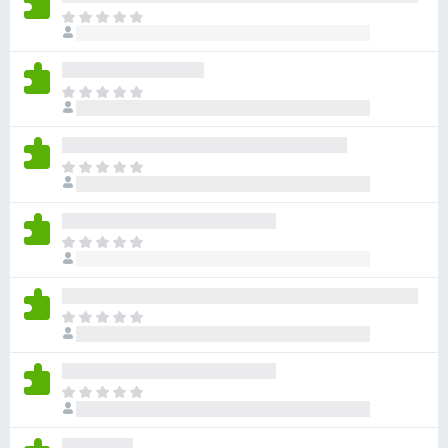
ま
だ
評
価
ま
さ
だ
れ
評
て
価
い
ま
さ
ま
だ
れ
せ
評
て
ん
価
い
ま
さ
ま
だ
れ
せ
評
て
ん
価
い
ま
さ
ま
だ
れ
せ
評
て
ん
価
い
ま
さ
ま
だ
れ
せ
評
て