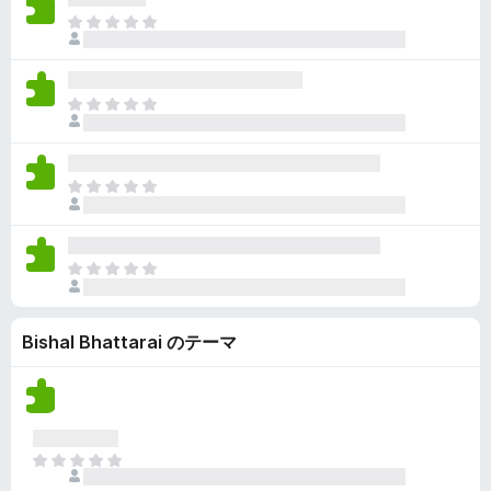
ん
価
い
ま
さ
ま
だ
れ
せ
評
て
ん
価
い
ま
さ
ま
だ
れ
せ
評
て
ん
価
い
ま
さ
ま
だ
れ
せ
評
て
ん
価
い
ま
さ
ま
だ
れ
せ
評
て
ん
Bishal Bhattarai のテーマ
価
い
さ
ま
れ
せ
て
ん
い
ま
ま
せ
だ