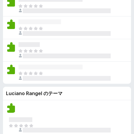
ん
価
い
ま
さ
ま
だ
れ
せ
評
て
ん
価
い
ま
さ
ま
だ
れ
せ
評
て
ん
価
い
ま
さ
ま
だ
れ
せ
評
て
ん
価
い
ま
さ
ま
だ
れ
せ
評
て
ん
Luciano Rangel のテーマ
価
い
さ
ま
れ
せ
て
ん
い
ま
ま
せ
だ