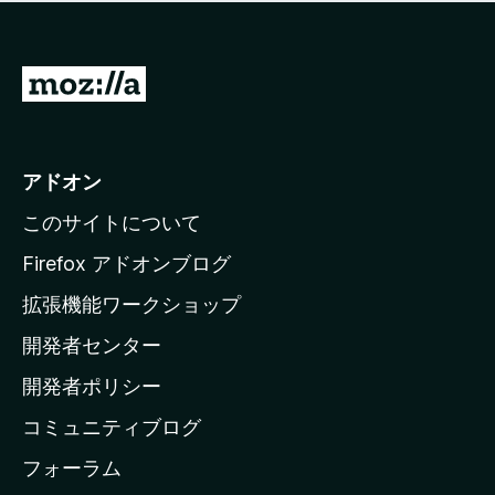
価
せ
さ
ん
れ
て
M
い
o
ま
z
せ
ん
i
アドオン
l
このサイトについて
l
a
Firefox アドオンブログ
の
拡張機能ワークショップ
ホ
開発者センター
ー
ム
開発者ポリシー
ペ
コミュニティブログ
ー
ジ
フォーラム