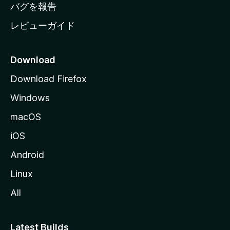
へ
バグを報告
レビューガイド
Download
Download Firefox
Windows
macOS
iOS
Android
Linux
All
Latest Builds