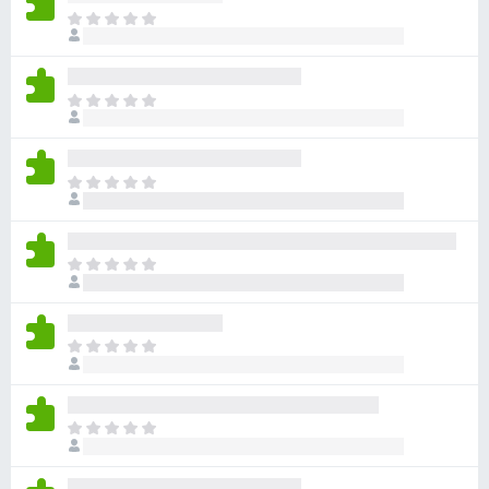
ま
だ
評
価
ま
さ
だ
れ
評
て
価
い
ま
さ
ま
だ
れ
せ
評
て
ん
価
い
ま
さ
ま
だ
れ
せ
評
て
ん
価
い
ま
さ
ま
だ
れ
せ
評
て
ん
価
い
ま
さ
ま
だ
れ
せ
評
て