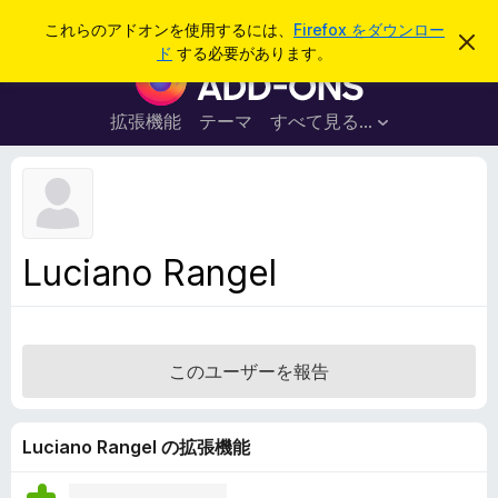
検
ログイン
これらのアドオンを使用するには、
Firefox をダウンロー
こ
索
ド
する必要があります。
の
F
お
i
知
ら
r
拡張機能
テーマ
すべて見る...
せ
e
を
閉
f
じ
o
る
x
ブ
Luciano Rangel
ラ
ウ
ザ
ー
このユーザーを報告
ア
ド
オ
Luciano Rangel の拡張機能
ン